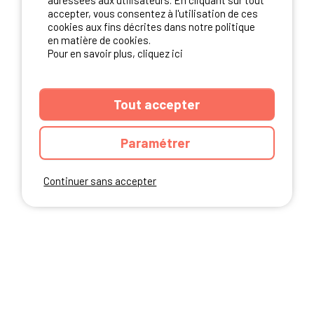
adressées aux utilisateurs. En cliquant sur tout
NOS PARTENAIRES
accepter, vous consentez à l'utilisation de ces
cookies aux fins décrites dans notre politique
en matière de cookies.
Pour en savoir plus, cliquez ici
Tout accepter
Paramétrer
Continuer sans accepter
ANNUAIRE
CGU DU SITE
MENTIONS LEGALES
COOKIES
CHARTE DE CONFIDENTIALITÉ
PLAN DU SITE
Ibericamp.com © 2026 Ibericamp; all rights reserved. All media and pictures
are property of their respective owners.
This site is protected by reCAPTCHA.