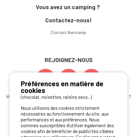
Vous avez un camping ?
Contactez-nous!
Contact Ibericamp
REJOIGNEZ-NOUS
Préférences en matière de
cookies
Vous souhaitez bénéficier des
meilleures offres camping
?
(chocolat, noisettes, raisins secs...)
Abonnez-vous à la newsletter
dès aujourd'hui
Nous utilisons des cookies strictement
nécessaires au fonctionnement du site, aux
S'ABONNER
performances et aux préférences. Nous
sommes susceptibles d’utiliser également des
cookies afin de bénéficier de publicités ciblées