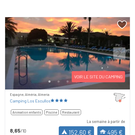
Previous
Next
VOIR LE SITE DU CAMPING
Espagne, Alméria, Almeria
Camping Los Escullos
Animation enfants
Piscine
Restaurant
La semaine à partir de
8,65
/10
152,60 €
495 €