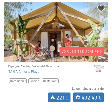
Previous
Next
VOIR LE SITE DU CAMPING
Espagne, Alméria, Cuevas del Almanzora
TAIGA Almeria Playa
Bord de mer
Piscine
Restaurant
La semaine à partir de
221 €
402,40 €