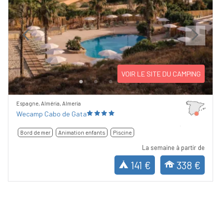
Previous
Next
VOIR LE SITE DU CAMPING
Espagne, Alméria, Almería
Wecamp Cabo de Gata
Bord de mer
Animation enfants
Piscine
La semaine à partir de
141 €
338 €