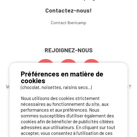
Contactez-nous!
Contact Ibericamp
REJOIGNEZ-NOUS
Préférences en matière de
cookies
Vous souhaitez bénéficier des
meilleures offres camping
?
(chocolat, noisettes, raisins secs...)
Abonnez-vous à la newsletter
dès aujourd'hui
Nous utilisons des cookies strictement
nécessaires au fonctionnement du site, aux
S'ABONNER
performances et aux préférences. Nous
sommes susceptibles d’utiliser également des
cookies afin de bénéficier de publicités ciblées
adressées aux utilisateurs. En cliquant sur tout
NOS PARTENAIRES
accepter, vous consentez à l'utilisation de ces