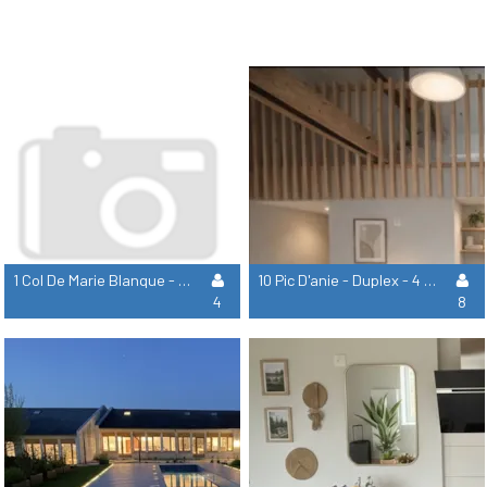
1 Col De Marie Blanque - Appartement 2 Chambres
10 Pic D'anie - Duplex - 4 Chambres
4
8