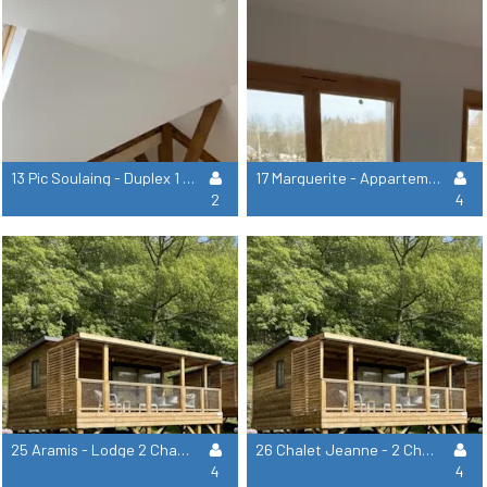
13 Pic Soulaing - Duplex 1 Chambre
17 Marguerite - Appartement 2 Chambres
2
4
25 Aramis - Lodge 2 Chambres
26 Chalet Jeanne - 2 Chambres 2 Salles De Bain
4
4