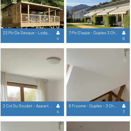
22 Pic De Sesque - Lodge Sur Pilotis - 2 Chambres
7 Pic D'aspe - Duplex 3 Chambres
4
6
2 Col Du Soudet - Appartement 2 Chambres
6 Froome - Duplex - 3 Chambres
4
7