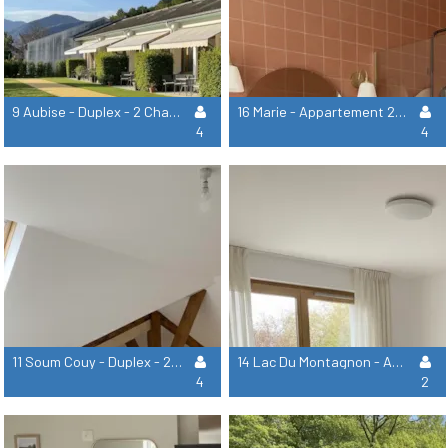
9 Aubise - Duplex - 2 Chambres
16 Marie - Appartement 2 Chambres
4
4
11 Soum Couy - Duplex - 2 Chambres
14 Lac Du Montagnon - Appartement Suite 1 Chambre
4
2