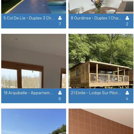
5 Col De Lie - Duplex 3 Chambres
8 Ourdinse - Duplex 1 Chambre
7
2
19 Arguibelle - Appartement 3 Chambres
21 Emile - Lodge Sur Pilotis - 2 Chambres
6
4