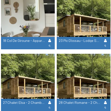
18 Col De Giroune - Appartement 2 Chambres
23 Pic D'ossau - Lodge Sur Pilotis - 2 Chambres
4
4
27 Chalet Elsa - 2 Chambres 2 Salles De Bain
28 Chalet Romane - 2 Chambres - 2 Salles De Bain
4
4