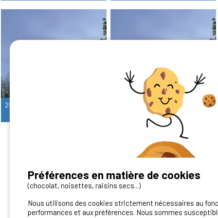
29 Lodge Du Virgou (Ruisseau) - 2 Chambres
30 Lodge Du Virgou 2 (Ruisseau) - 2 Chambres
4
4
Préférences en matière de cookies
Vous avez un camping ?
(chocolat, noisettes, raisins secs...)
Nous utilisons des cookies strictement nécessaires au fon
Contactez-nous!
performances et aux préférences. Nous sommes susceptible