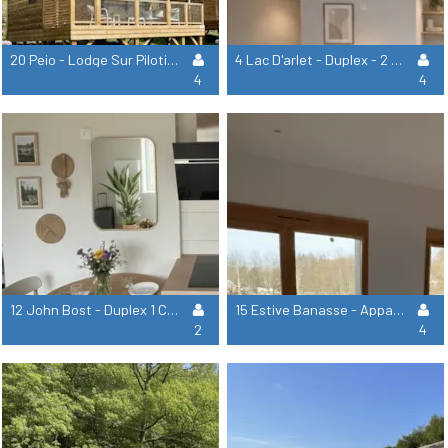
20 Peio - Lodge Sur Pilotis - 2 Chambres
4 Lac D'arlet - Duplex - 2 Chambres
4
4
12 John Bost - Duplex 1 Chambre
15 Estive Banasse - Appartement 2 Chambres
2
4