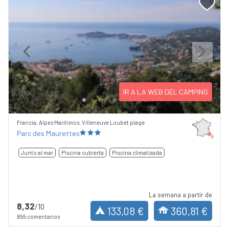
Previous
Next
IR A LA WEB DEL CAMPING
Francia, Alpes Marítimos, Villeneuve Loubet plage
Parc des Maurettes
Junto al mar
Piscina cubierta
Piscina climatizada
La semana a partir de
8,32
/10
133,08 €
360,81 €
655 comentarios