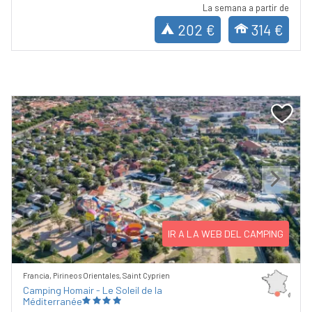
La semana a partir de
202 €
314 €
Previous
Next
IR A LA WEB DEL CAMPING
Francia, Pirineos Orientales, Saint Cyprien
Camping Homair - Le Soleil de la
Méditerranée