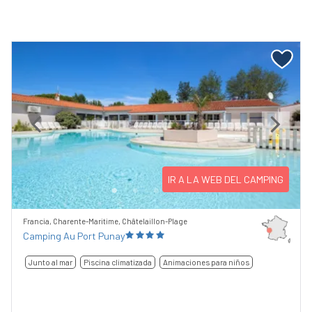
Previous
Next
IR A LA WEB DEL CAMPING
Francia, Charente-Maritime, Châtelaillon-Plage
Camping Au Port Punay
Junto al mar
Piscina climatizada
Animaciones para niños