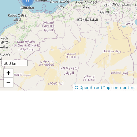
300 km
+
−
© OpenStreetMap contributors