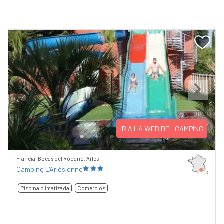
Previous
Next
IR A LA WEB DEL CAMPING
Francia, Bocas del Ródano, Arles
Camping L'Arlésienne
Piscina climatizada
Comercios