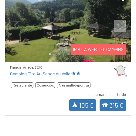
Previous
Next
IR A LA WEB DEL CAMPING
Francia, Ariège, SEIX
Camping Gîte Au Songe du Valier
Restaurante
Comercios
Area multideportiva
La semana a partir de
105 €
315 €