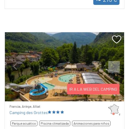
Previous
Next
IR A LA WEB DEL CAMPING
Francia, Ariège, Alliat
Camping des Grottes
Parque acuático
Piscina climatizada
Animaciones para niños