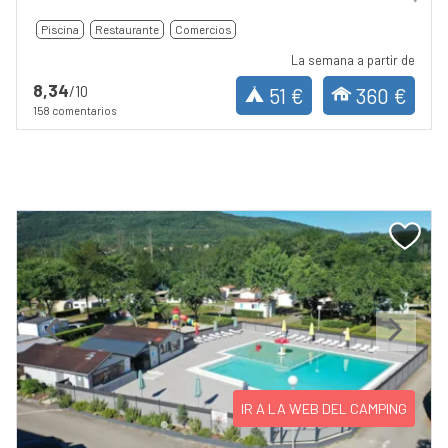
Piscina
Restaurante
Comercios
La semana a partir de
8,34
/10
51 €
360 €
158 comentarios
Previous
Next
IR A LA WEB DEL CAMPING