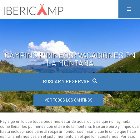
CAMPING PIRINEOS: VACACIONES EN
LA MONTAÑA
BUSCAR Y RESERVAR
VER TODOS LOS CAMPINGS
Hay algo en lo que todos podemos estar de acuerdo, y es que no hay nada
como llenar los pulmones con el aire de la montaña. Ese aire puro y limpio que
hasta incluso hace daño al respirar hondo. Ese mismo que lo único que hace
es transmitirnos paz en el justo momento en el que lo necesitamos. Por eso,