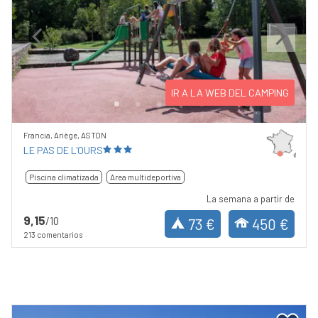
Previous
Next
IR A LA WEB DEL CAMPING
Francia, Ariège, ASTON
LE PAS DE L'OURS
Piscina climatizada
Area multideportiva
La semana a partir de
9,15
/10
73 €
450 €
213 comentarios