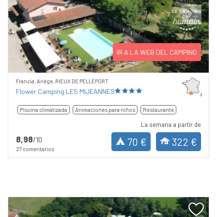
Previous
Next
IR A LA WEB DEL CAMPING
Francia, Ariège, RIEUX DE PELLEPORT
Flower Camping LES MIJEANNES
Piscina climatizada
Animaciones para niños
Restaurante
La semana a partir de
8,98
/10
70 €
322 €
27 comentarios