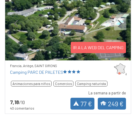
Previous
Next
IR A LA WEB DEL CAMPING
Francia, Ariège, SAINT GIRONS
Camping PARC DE PALETES
Animaciones para niños
Comercios
Camping naturista
La semana a partir de
7,18
/10
77 €
249 €
40 comentarios