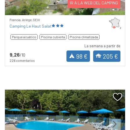
IR A LA WEB DEL CAMPING
Francia, Ariège, SEIX
Camping Le Haut Salat
Parque acuático
Piscina cubierta
Piscina climatizada
La semana a partir de
9,26
/10
98 €
205 €
226 comentarios