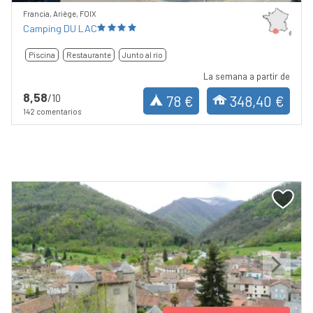
Francia, Ariège, FOIX
Camping DU LAC
Piscina
Restaurante
Junto al río
La semana a partir de
8,58
/10
78 €
348,40 €
142 comentarios
Previous
Next