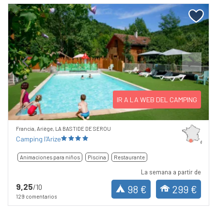
Previous
Next
IR A LA WEB DEL CAMPING
Francia, Ariège, LA BASTIDE DE SEROU
Camping l'Arize
Animaciones para niños
Piscina
Restaurante
La semana a partir de
9,25
/10
98 €
299 €
129 comentarios