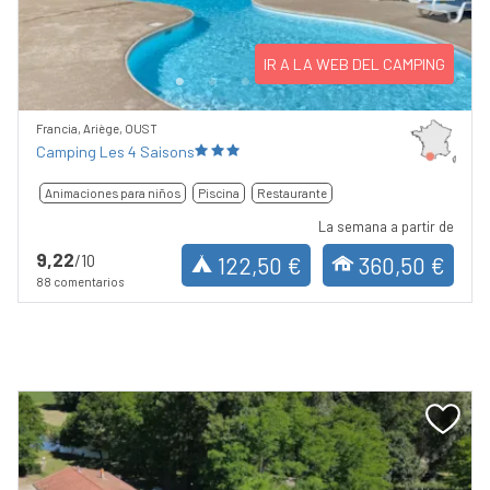
Previous
Next
IR A LA WEB DEL CAMPING
Francia, Ariège, OUST
Camping Les 4 Saisons
Animaciones para niños
Piscina
Restaurante
La semana a partir de
9,22
/10
122,50 €
360,50 €
88 comentarios