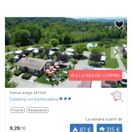
Previous
Next
IR A LA WEB DEL CAMPING
Francia, Ariège, ARTIGAT
Camping Les Eychecadous
Piscina
Restaurante
La semana a partir de
9,26
/10
87 €
315 €