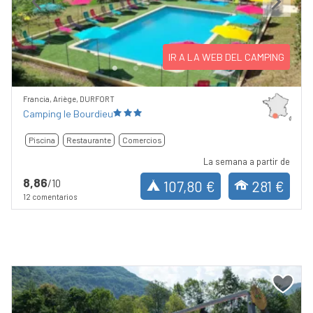
Previous
Next
IR A LA WEB DEL CAMPING
Francia, Ariège, DURFORT
Camping le Bourdieu
Piscina
Restaurante
Comercios
La semana a partir de
8,86
/10
107,80 €
281 €
12 comentarios