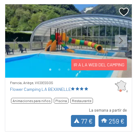
Previous
Next
IR A LA WEB DEL CAMPING
Francia, Ariège, VICDESSOS
Flower Camping LA BEXANELLE
Animaciones para niños
Piscina
Restaurante
La semana a partir de
77 €
259 €