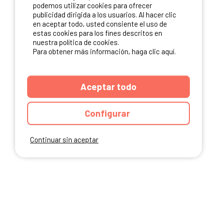
NUESTROS PARTNERS
podemos utilizar cookies para ofrecer
publicidad dirigida a los usuarios. Al hacer clic
en aceptar todo, usted consiente el uso de
estas cookies para los fines descritos en
nuestra política de cookies.
Para obtener más información, haga clic aquí.
Aceptar todo
Configurar
Continuar sin aceptar
ANUARIO
CGU DEL SITIO
MENCIONES LEGALES
COOKIES
CARTA DE CONFIDENCIALIDAD
MAPA DEL SITIO
Ibericamp.com © 2026 Ibericamp. All rights reserved. All media and pictures
are property of their respective owners.