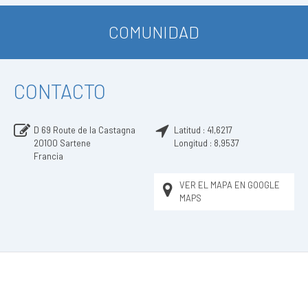
COMUNIDAD
CONTACTO
D 69 Route de la Castagna
Latitud :
41,6217
20100
Sartene
Longitud :
8,9537
Francia
VER EL MAPA EN GOOGLE
MAPS