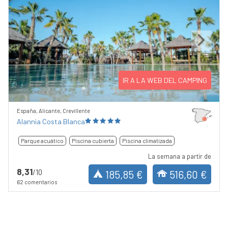
Previous
Next
IR A LA WEB DEL CAMPING
España, Alicante, Crevillente
Alannia Costa Blanca
Parque acuático
Piscina cubierta
Piscina climatizada
La semana a partir de
8,31
/10
185,85 €
516,60 €
62 comentarios