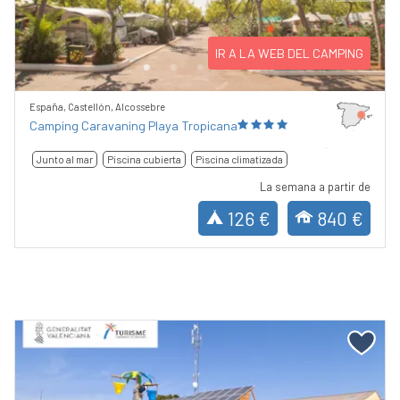
Previous
Next
IR A LA WEB DEL CAMPING
España, Castellón, Alcossebre
Camping Caravaning Playa Tropicana
Junto al mar
Piscina cubierta
Piscina climatizada
La semana a partir de
126 €
840 €