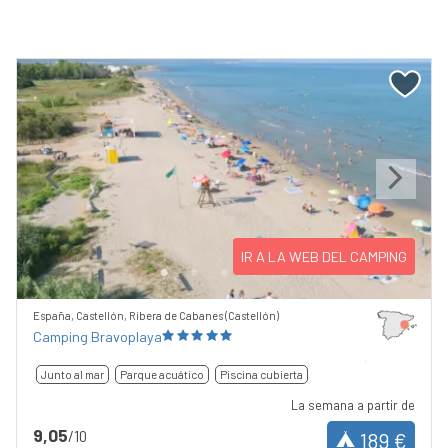
Previous
Next
IR A LA WEB DEL CAMPING
España, Castellón, Ribera de Cabanes (Castellón)
Camping Bravoplaya
Junto al mar
Parque acuático
Piscina cubierta
La semana a partir de
9,05
/10
189 €