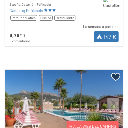
España, Castellón, Peñíscola
Camping Peñíscola
Parque acuático
Piscina
Restaurante
La semana a partir de
8,79
/10
147 €
8 comentarios
Previous
Next
IR A LA WEB DEL CAMPING