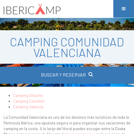
CAMPING COMUNIDAD
VALENCIANA
BUSCAR Y RESERVAR
Camping Alicante
Camping Castellón
Camping Valencia
La Comunidad Valenciana es uno de los destinos más turísticos de toda la
Península Ibérica, una apuesta segura si para organizar sus vacaciones de
camping en la costa. A lo largo del litoral puedes escoger entre la
Costa