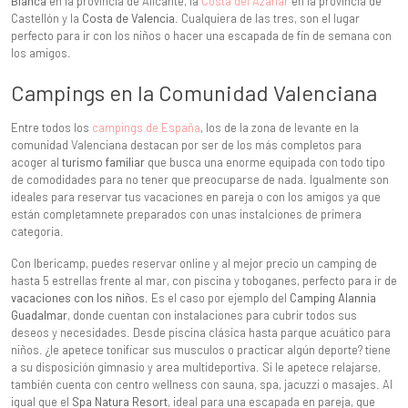
Blanca
en la provincia de Alicante, la
Costa del Azahar
en la provincia de
Castellón y la
Costa de Valencia
. Cualquiera de las tres, son el lugar
perfecto para ir con los niños o hacer una escapada de fin de semana con
los amigos.
Campings en la Comunidad Valenciana
Entre todos los
campings de España
, los de la zona de levante en la
comunidad Valenciana destacan por ser de los más completos para
acoger al
turismo familiar
que busca una enorme equipada con todo tipo
de comodidades para no tener que preocuparse de nada. Igualmente son
ideales para reservar tus vacaciones en pareja o con los amigos ya que
están completamnete preparados con unas instalciones de primera
categoria.
Con Ibericamp, puedes reservar online y al mejor precio un camping de
hasta 5 estrellas frente al mar, con piscina y toboganes, perfecto para ir de
vacaciones con los niños
. Es el caso por ejemplo del
Camping Alannia
Guadalmar
, donde cuentan con instalaciones para cubrir todos sus
deseos y necesidades. Desde piscina clásica hasta parque acuático para
niños. ¿le apetece tonificar sus musculos o practicar algún deporte? tiene
a su disposición gimnasio y area multideportiva. Si le apetece relajarse,
también cuenta con centro wellness con sauna, spa, jacuzzi o masajes. Al
igual que el
Spa Natura Resort
, ideal para una escapada en pareja, que