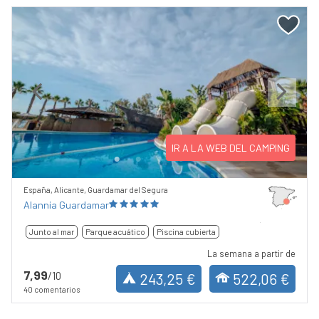
Previous
Next
IR A LA WEB DEL CAMPING
España, Alicante, Guardamar del Segura
Alannia Guardamar
Junto al mar
Parque acuático
Piscina cubierta
La semana a partir de
7,99
/10
243,25 €
522,06 €
40 comentarios