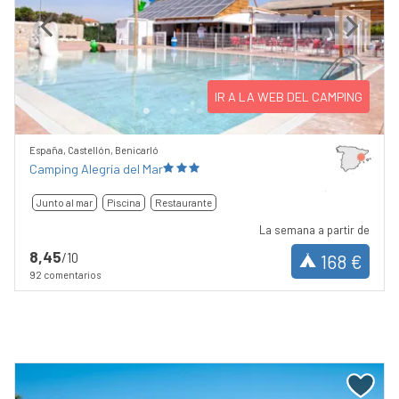
Previous
Next
IR A LA WEB DEL CAMPING
España, Castellón, Benicarló
Camping Alegría del Mar
Junto al mar
Piscina
Restaurante
La semana a partir de
8,45
/10
168 €
92 comentarios