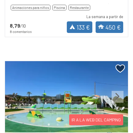
Animaciones para niños
Piscina
Restaurante
La semana a partir de
8,79
/10
133 €
450 €
8 comentarios
Previous
Next
IR A LA WEB DEL CAMPING