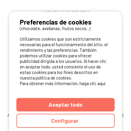
NUESTROS PARTNERS
Preferencias de cookies
(chocolate, avellanas, frutos secos...)
Utilizamos cookies que son estrictamente
necesarias para el funcionamiento del sitio, el
rendimiento y las preferencias. También
podemos utilizar cookies para ofrecer
publicidad dirigida a los usuarios. Al hacer clic
en aceptar todo, usted consiente el uso de
estas cookies para los fines descritos en
nuestra política de cookies.
Para obtener más información, haga clic aquí.
Aceptar todo
ANUARIO
CGU DEL SITIO
MENCIONES LEGALES
COOKIES
Configurar
CARTA DE CONFIDENCIALIDAD
MAPA DEL SITIO