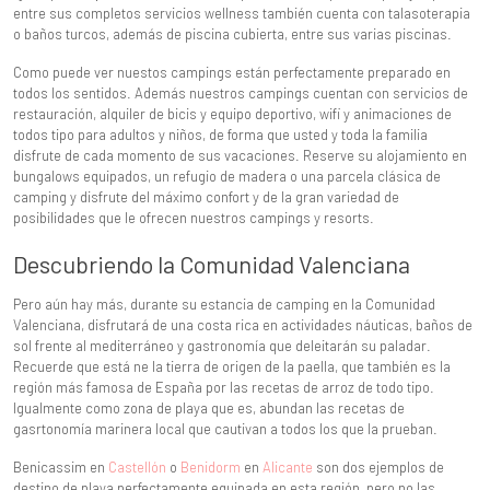
entre sus completos servicios wellness también cuenta con talasoterapia
o baños turcos, además de piscina cubierta, entre sus varias piscinas.
Como puede ver nuestos campings están perfectamente preparado en
todos los sentidos. Además nuestros campings cuentan con servicios de
restauración, alquiler de bicis y equipo deportivo, wifi y animaciones de
todos tipo para adultos y niños, de forma que usted y toda la familia
disfrute de cada momento de sus vacaciones. Reserve su alojamiento en
bungalows equipados, un refugio de madera o una parcela clásica de
camping y disfrute del máximo confort y de la gran variedad de
posibilidades que le ofrecen nuestros campings y resorts.
Descubriendo la Comunidad Valenciana
Pero aún hay más, durante su estancia de camping en la Comunidad
Valenciana, disfrutará de una costa rica en actividades náuticas, baños de
sol frente al mediterráneo y gastronomía que deleitarán su paladar.
Recuerde que está ne la tierra de origen de la paella, que también es la
región más famosa de España por las recetas de arroz de todo tipo.
Igualmente como zona de playa que es, abundan las recetas de
gasrtonomía marinera local que cautivan a todos los que la prueban.
Benicassim en
Castellón
o
Benidorm
en
Alicante
son dos ejemplos de
destino de playa perfectamente equipada en esta región, pero no las