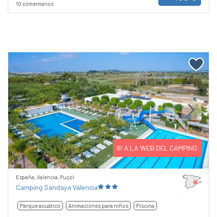
10 comentarios
Previous
Next
IR A LA WEB DEL CAMPING
España, Valencia, Puçol
Camping Sandaya Valencia
Parque acuático
Animaciones para niños
Piscina