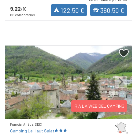
9,22
/10
122,50 €
360,50 €
88 comentarios
Previous
Next
IR A LA WEB DEL CAMPING
Francia, Ariège, SEIX
Camping Le Haut Salat