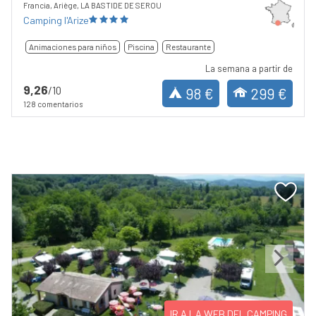
Francia, Ariège, LA BASTIDE DE SEROU
Camping l'Arize
Animaciones para niños
Piscina
Restaurante
La semana a partir de
9,26
/10
98 €
299 €
128 comentarios
Previous
Next
IR A LA WEB DEL CAMPING