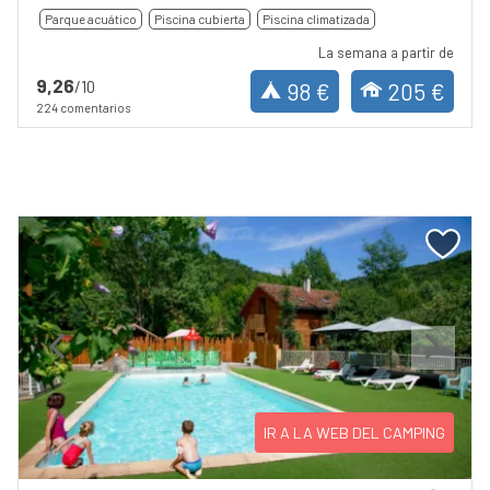
Parque acuático
Piscina cubierta
Piscina climatizada
La semana a partir de
9,26
/10
98 €
205 €
224 comentarios
Previous
Next
IR A LA WEB DEL CAMPING