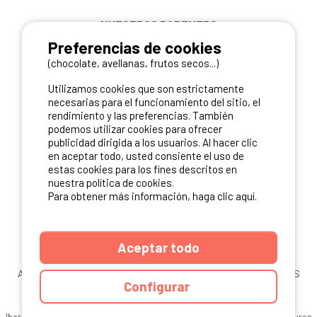
NUESTROS PARTNERS
Preferencias de cookies
(chocolate, avellanas, frutos secos...)
Utilizamos cookies que son estrictamente
necesarias para el funcionamiento del sitio, el
rendimiento y las preferencias. También
podemos utilizar cookies para ofrecer
publicidad dirigida a los usuarios. Al hacer clic
en aceptar todo, usted consiente el uso de
estas cookies para los fines descritos en
nuestra política de cookies.
Para obtener más información, haga clic aquí.
Aceptar todo
ANUARIO
CGU DEL SITIO
MENCIONES LEGALES
COOKIES
Configurar
CARTA DE CONFIDENCIALIDAD
MAPA DEL SITIO
Ibericamp.com © 2026 Ibericamp. All rights reserved. All media and pictures