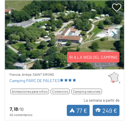
Previous
Next
IR A LA WEB DEL CAMPING
Francia, Ariège, SAINT GIRONS
Camping PARC DE PALETES
Animaciones para niños
Comercios
Camping naturista
La semana a partir de
7,18
/10
77 €
249 €
40 comentarios