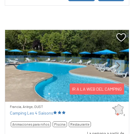
Previous
Next
IR A LA WEB DEL CAMPING
Francia, Ariège, OUST
Camping Les 4 Saisons
Animaciones para niños
Piscina
Restaurante
La semana a partir de