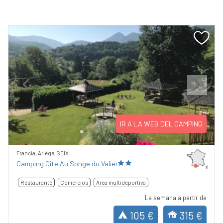
Previous
Next
IR A LA WEB DEL CAMPING
Francia, Ariège, SEIX
Camping Gîte Au Songe du Valier
Restaurante
Comercios
Area multideportiva
La semana a partir de
105 €
315 €