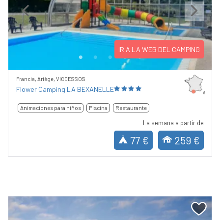
Previous
Next
IR A LA WEB DEL CAMPING
Francia, Ariège, VICDESSOS
Flower Camping LA BEXANELLE
Animaciones para niños
Piscina
Restaurante
La semana a partir de
77 €
259 €