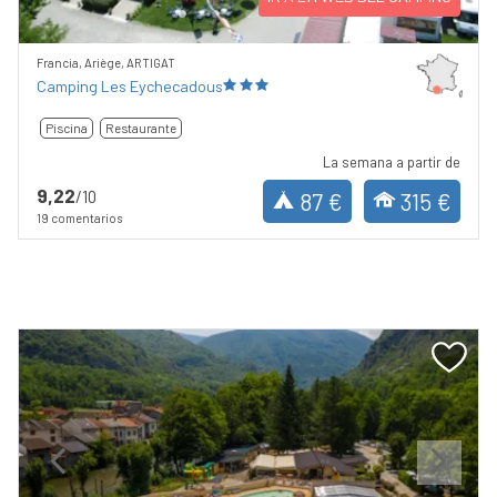
Francia, Ariège, ARTIGAT
Camping Les Eychecadous
Piscina
Restaurante
La semana a partir de
9,22
/10
87 €
315 €
19 comentarios
Previous
Next