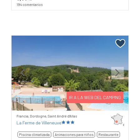
194 comentarios
Previous
Next
IR A LA WEB DEL CAMPING
Francia, Dordogne, Saint André d'Allas
La Ferme de Villeneuve
Piscina climatizada
Animaciones para niños
Restaurante