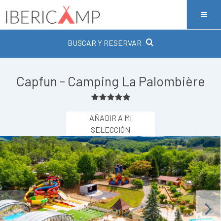
BUSCAR Y RESERVAR
Capfun - Camping La Palombière
AÑADIR A MI
SELECCIÓN
Previous
Next