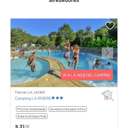
Previous
Next
IR A LA WEB DEL CAMPING
Francia, Lot, LACAVE
Camping LA RIVIERE
Piscina climatizada
Animaciones para niños
Area multideportiva
9,31
/10