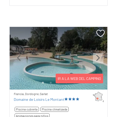
Previous
Next
IR A LA WEB DEL CAMPING
Francia, Dordogne, Sarlat
Domaine de Loisirs Le Montant
Piscina cubierta
Piscina climatizada
Animaciones para niños