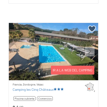
Previous
Next
IR A LA WEB DEL CAMPING
Francia, Dordogne, Vézac
Camping les Cinq Châteaux
Piscina cubierta
Comercios
9,4