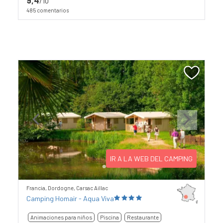
/10
485 comentarios
Previous
Next
IR A LA WEB DEL CAMPING
Francia, Dordogne, Carsac Aillac
Camping Homair - Aqua Viva
Animaciones para niños
Piscina
Restaurante