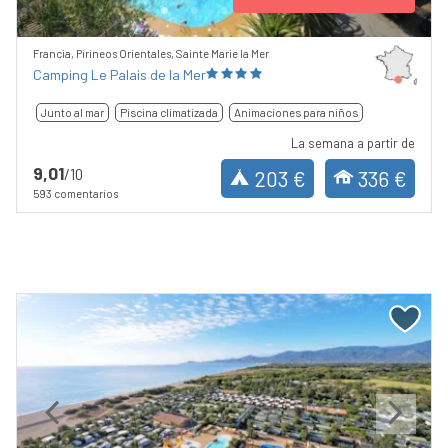
Francia, Pirineos Orientales, Sainte Marie la Mer
Camping Le Palais de la Mer
Junto al mar
Piscina climatizada
Animaciones para niños
La semana a partir de
9,01
/10
203 €
336 €
593 comentarios
Previous
Next