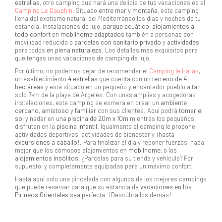
estrellas
, otro camping que hará una delicia de tus vacaciones es el
Camping Le Dauphin
. Situado
entre mar y montaña
, este camping
llena del exotismo natural del Mediterráneo los días y noches de tu
estancia. Instalaciones de lujo,
parque acuático
,
alojamientos a
todo confort
en
mobilhome adaptados
también a personas con
movilidad reducida o
parcelas con sanitario privado
y
actividades
para todos
en plena naturaleza
. Los detalles más exquisitos para
que tengas unas vacaciones de camping de lujo.
Por último, no podemos dejar de recomendar el
Camping le Haras
,
un esablecimiento
4 estrellas
que cuenta con un
terreno de
4
hectáreas
y está situado en un pequeño y encantador pueblo a tan
solo 7km de la playa de Argelès. Con unas amplias y acogedoras
instalaciones, este camping se esmera en crear un
ambiente
cercano
,
amistoso
y
familiar
con sus clientes. Aquí podrá
tomar el
sol
y nadar en una
piscina de 20m x 10m
mientras los pequeños
disfrutan en la
piscina infantil
. Igualmente el camping le propone
actividades deportivas, actividades de bienestar y ¡hasta
excursiones a caballo
!. Para finalizar el día y reponer fuerzas, nada
mejor que los cómodos alojamientos en
mobilhome
, o los
alojamientos insólitos
. ¿Parcelas para su tienda y vehículo? Por
supuesto, y completamente equipadas para un máximo confort.
Hasta aquí solo una pincelada con algunos de los mejores campings
que puede reservar para que su estancia de
vacaciones en los
Pirineos Orientales
sea perfecta. ¡Descúbra los demás!