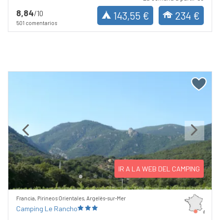
8,84
/10
143,55 €
234 €
501 comentarios
Previous
Next
IR A LA WEB DEL CAMPING
Francia, Pirineos Orientales, Argelès-sur-Mer
Camping Le Rancho