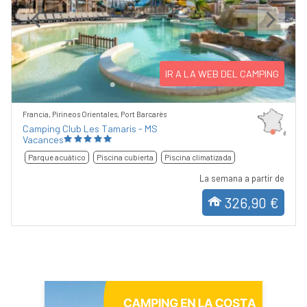
Previous
Next
IR A LA WEB DEL CAMPING
Francia, Pirineos Orientales, Port Barcarès
Camping Club Les Tamaris - MS
Vacances
Parque acuático
Piscina cubierta
Piscina climatizada
La semana a partir de
326,90 €