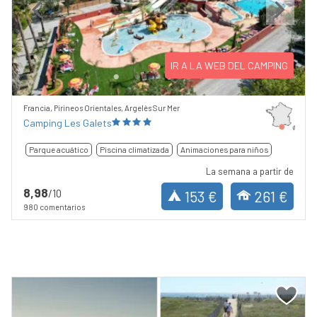
Previous
Next
IR A LA WEB DEL CAMPING
Francia, Pirineos Orientales, Argelès Sur Mer
Camping Les Galets
Parque acuático
Piscina climatizada
Animaciones para niños
La semana a partir de
8,98
/10
153 €
261 €
980 comentarios