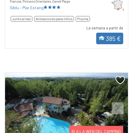
Francia, Pirineos Orientales, Canet Plage
Siblu – Mar Estang
Junto al mar
Animaciones para niños
Piscina
La semana a partir de
385 €
Previous
Next
IR A LA WEB DEL CAMPING