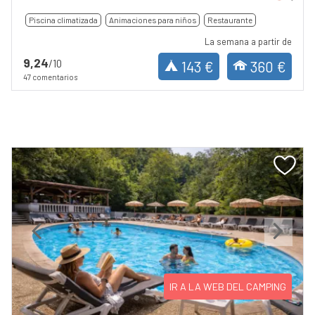
Piscina climatizada
Animaciones para niños
Restaurante
La semana a partir de
9,24
/10
143 €
360 €
47 comentarios
Previous
Next
IR A LA WEB DEL CAMPING