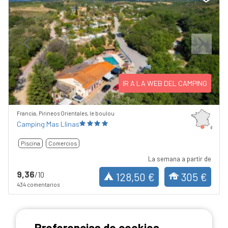
Previous
Next
IR A LA WEB DEL CAMPING
Francia, Pirineos Orientales, le boulou
Camping Mas Llinas
Piscina
Comercios
La semana a partir de
9,36
/10
128,50 €
305 €
434 comentarios
Preferencias de cookies