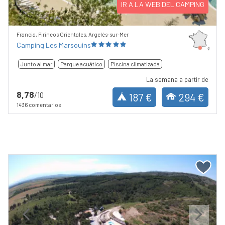
IR A LA WEB DEL CAMPING
Francia, Pirineos Orientales, Argelès-sur-Mer
Camping Les Marsouins
Junto al mar
Parque acuático
Piscina climatizada
La semana a partir de
8,78
/10
187 €
294 €
1436 comentarios
Previous
Next