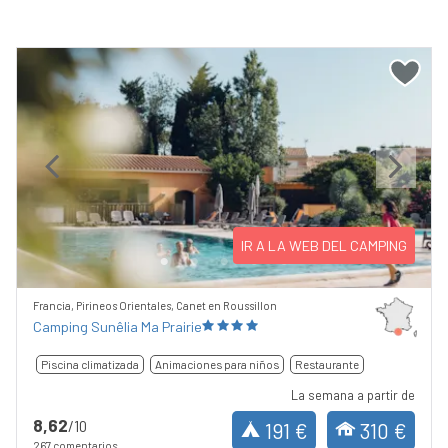
Previous
Next
IR A LA WEB DEL CAMPING
Francia, Pirineos Orientales, Canet en Roussillon
Camping Sunêlia Ma Prairie
Piscina climatizada
Animaciones para niños
Restaurante
La semana a partir de
8,62
/10
191 €
310 €
267 comentarios