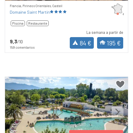
Francia, Pirineos Orientales, Casteil
Domaine Saint Martin
Piscina
Restaurante
La semana a partir de
9,3
/10
84 €
195 €
159 comentarios
Previous
Next