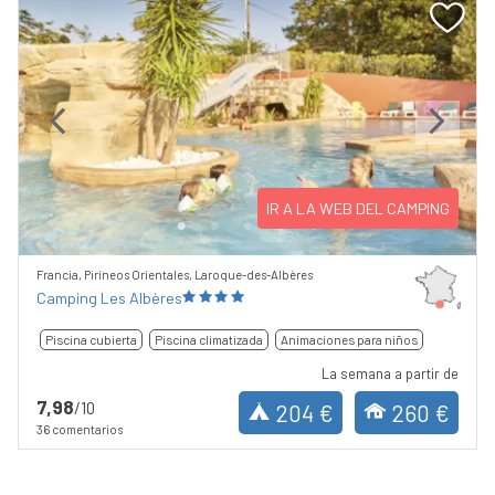
Previous
Next
IR A LA WEB DEL CAMPING
Francia, Pirineos Orientales, Laroque-des-Albères
Camping Les Albères
Piscina cubierta
Piscina climatizada
Animaciones para niños
La semana a partir de
7,98
/10
204 €
260 €
36 comentarios