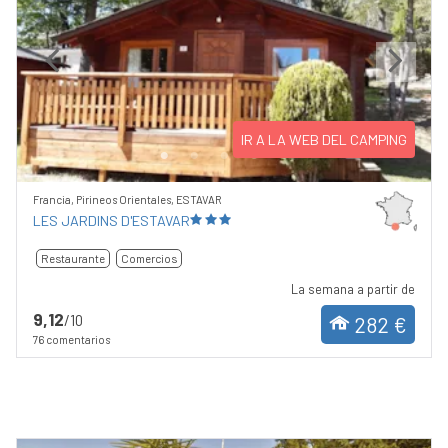
Previous
Next
IR A LA WEB DEL CAMPING
Francia, Pirineos Orientales, ESTAVAR
LES JARDINS D'ESTAVAR
Restaurante
Comercios
La semana a partir de
9,12
/10
282 €
76 comentarios