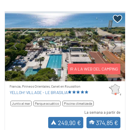
Previous
Next
IR A LA WEB DEL CAMPING
Francia, Pirineos Orientales, Canet en Roussillon
YELLOH! VILLAGE - LE BRASILIA
Junto al mar
Parque acuático
Piscina climatizada
La semana a partir de
249,90 €
374,85 €