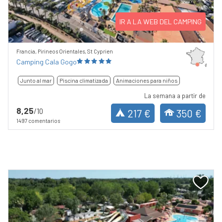
IR A LA WEB DEL CAMPING
Francia, Pirineos Orientales, St Cyprien
Camping Cala Gogo
Junto al mar
Piscina climatizada
Animaciones para niños
La semana a partir de
8,25
/10
217 €
350 €
1497 comentarios