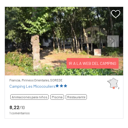
Previous
Next
IR A LA WEB DEL CAMPING
Francia, Pirineos Orientales, SOREDE
Camping Les Micocouliers
Animaciones para niños
Piscina
Restaurante
8,22
/10
1 comentarios