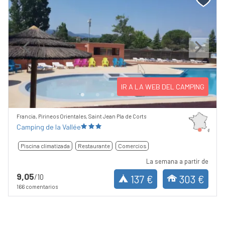
Previous
Next
IR A LA WEB DEL CAMPING
Francia, Pirineos Orientales, Saint Jean Pla de Corts
Camping de la Vallée
Piscina climatizada
Restaurante
Comercios
La semana a partir de
9,05
/10
137 €
303 €
166 comentarios