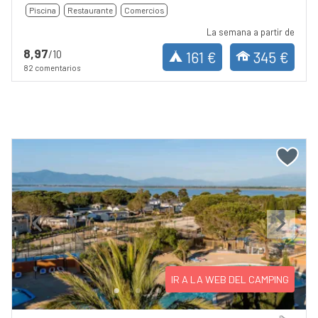
Piscina
Restaurante
Comercios
La semana a partir de
8,97
/10
161 €
345 €
82 comentarios
Previous
Next
IR A LA WEB DEL CAMPING