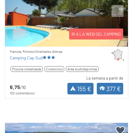
Previous
Next
IR A LA WEB DEL CAMPING
Francia, Pirineos Orientales, Alenya
Camping Cap Sud
Piscina climatizada
Comercios
Area multideportiva
La semana a partir de
6,75
/10
155 €
377 €
132 comentarios