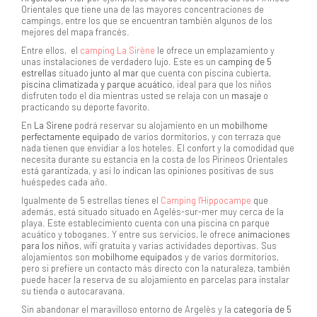
Orientales que tiene una de las mayores concentraciones de
campings, entre los que se encuentran también algunos de los
mejores del mapa francés.
Entre ellos, el
camping
La Sirène
le ofrece un emplazamiento y
unas instalaciones de verdadero lujo. Este es un
camping de 5
estrellas
situado
junto al mar
que cuenta con piscina cubierta,
piscina climatizada y parque acuático
, ideal para que los niños
disfruten todo el día mientras usted se relaja con un
masaje
o
practicando su deporte favorito.
En
La Sirene
podrá reservar su alojamiento en un
mobilhome
perfectamente equipado
de varios dormitorios, y con terraza que
nada tienen que envidiar a los hoteles. El confort y la comodidad que
necesita durante su estancia en la costa de los Pirineos Orientales
está garantizada, y así lo indican las opiniones positivas de sus
huéspedes cada año.
Igualmente de 5 estrellas tienes el
Camping l'Hippocampe
que
además, está situado situado en Agelés-sur-mer muy cerca de la
playa. Este establecimiento cuenta con una piscina cn parque
acuático y toboganes. Y entre sus servicios, le ofrece
animaciones
para los niños
, wifi gratuita y varias actividades deportivas. Sus
alojamientos son
mobilhome equipados
y de varios dormitorios,
pero si prefiere un contacto más directo con la naturaleza, también
puede hacer la reserva de su alojamiento en parcelas para instalar
su tienda o autocaravana.
Sin abandonar el maravilloso entorno de Argelès y la
categoría de 5