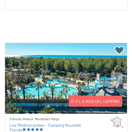
Previous
Next
IR A LA WEB DEL CAMPING
Francia, Hérault, Marseillan-Plage
Les Méditerranées - Camping Nouvelle
Floride