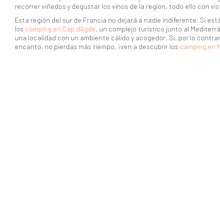
recorrer viñedos y degustar los vinos de la región, todo ello con vi
Esta región del sur de Francia no dejará a nadie indiferente. Si e
los
camping en Cap d'Agde
, un complejo turístico junto al Mediterrá
una localidad con un ambiente cálido y acogedor. Si, por lo contr
encanto, no pierdas más tiempo, ¡ven a descubrir los
camping en M