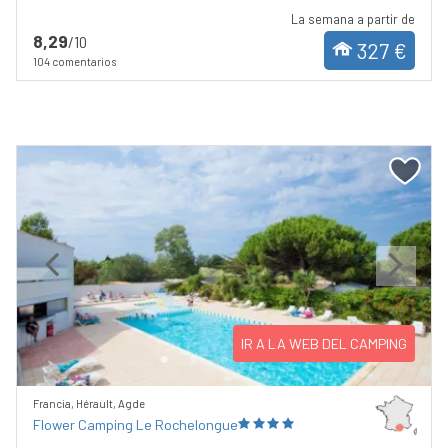
La semana a partir de
8,29
/10
327 €
104 comentarios
Previous
Next
IR A LA WEB DEL CAMPING
Francia, Hérault, Agde
Flower Camping Le Rochelongue