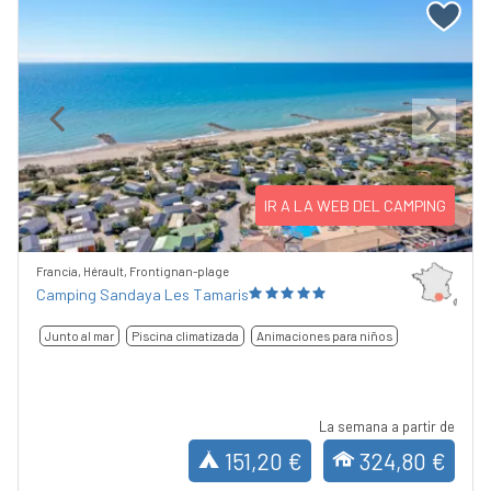
Previous
Next
IR A LA WEB DEL CAMPING
Francia, Hérault, Frontignan-plage
Camping Sandaya Les Tamaris
Junto al mar
Piscina climatizada
Animaciones para niños
La semana a partir de
151,20 €
324,80 €