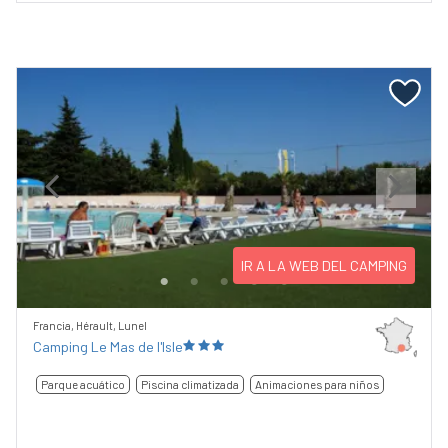
Previous
Next
IR A LA WEB DEL CAMPING
Francia, Hérault, Lunel
Camping Le Mas de l'Isle
Parque acuático
Piscina climatizada
Animaciones para niños