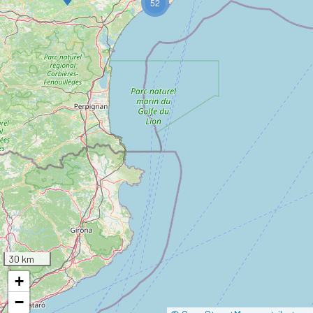
52
30 km
+
−