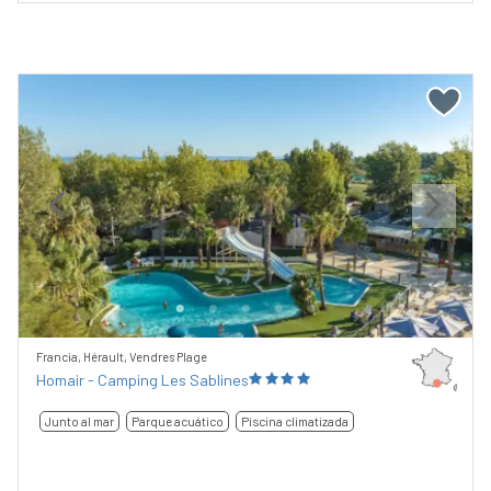
Previous
Next
Francia, Hérault, Vendres Plage
Homair - Camping Les Sablines
Junto al mar
Parque acuático
Piscina climatizada