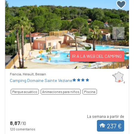
Previous
Next
IR A LA WEB DEL CAMPING
Francia, Hérault, Bessan
Camping Domaine Sainte Veziane
Parque acuático
Animaciones para niños
Piscina
La semana a partir de
8,87
/10
237 €
120 comentarios