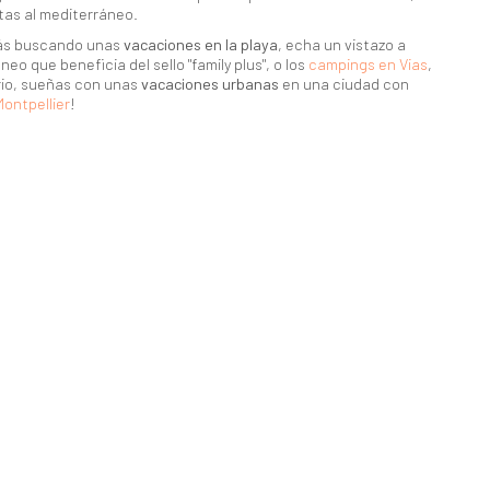
stas al mediterráneo.
stás buscando unas
vacaciones en la playa
, echa un vistazo a
neo que beneficia del sello "family plus", o los
campings en Vias
,
ario, sueñas con unas
vacaciones urbanas
en una ciudad con
ontpellier
!