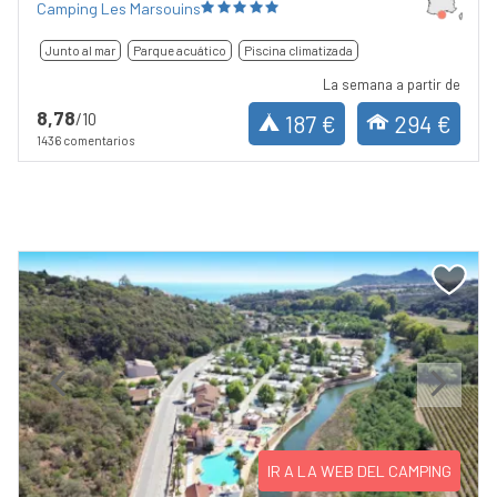
Camping Les Marsouins
Junto al mar
Parque acuático
Piscina climatizada
La semana a partir de
8,78
/10
187 €
294 €
1436 comentarios
Previous
Next
IR A LA WEB DEL CAMPING