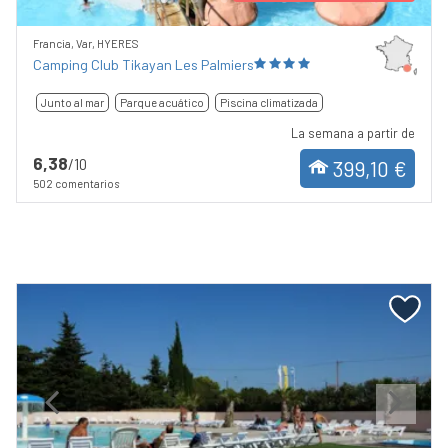
Francia, Var, HYERES
Camping Club Tikayan Les Palmiers
Junto al mar
Parque acuático
Piscina climatizada
La semana a partir de
6,38
/10
399,10 €
502 comentarios
Previous
Next