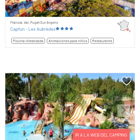
Francia, Var, Puget Sur Argens
Capfun - Les Aubrèdes
Piscina climatizada
Animaciones para niños
Restaurante
Previous
Next
IR A LA WEB DEL CAMPING