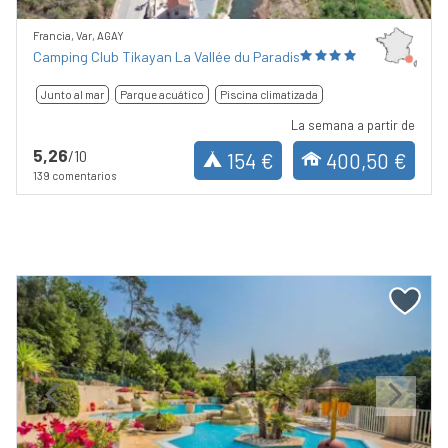
Francia, Var, AGAY
Camping Club Tikayan La Vallée du Paradis
Junto al mar
Parque acuático
Piscina climatizada
La semana a partir de
5,26
/10
154 €
400,50 €
139 comentarios
Previous
Next