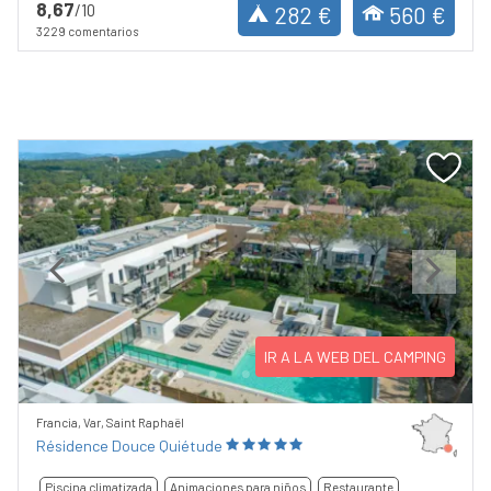
8,67
/10
282 €
560 €
3229 comentarios
Previous
Next
IR A LA WEB DEL CAMPING
Francia, Var, Saint Raphaël
Résidence Douce Quiétude
Piscina climatizada
Animaciones para niños
Restaurante