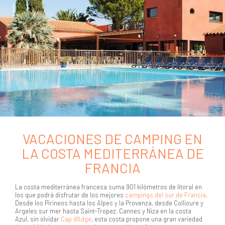
VACACIONES DE CAMPING EN
LA COSTA MEDITERRÁNEA DE
FRANCIA
La costa mediterránea francesa suma 901 kilómetros de litoral en
los que podrá disfrutar de los mejores
campings del sur de Francia
.
Desde los Pirineos hasta los Alpes y la Provenza, desde Collioure y
Argeles sur mer hasta Saint-Tropez, Cannes y Niza en la costa
Azul, sin olvidar
Cap d'Adge
, esta costa propone una gran variedad