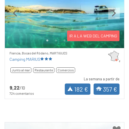
Previous
Next
IR A LA WEB DEL CAMPING
Francia, Bocas del Ródano, MARTIGUES
Camping MARIUS
Junto al mar
Restaurante
Comercios
La semana a partir de
9,22
/10
182 €
357 €
724 comentarios