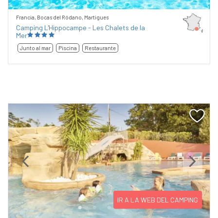
Francia, Bocas del Ródano, Martigues
Camping L'Hippocampe - Les Chalets de la
Mer
Junto al mar
Piscina
Restaurante
Previous
Next
IR A LA WEB DEL CAMPING