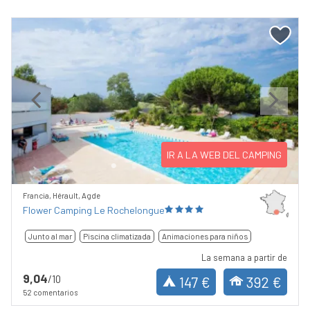
Previous
Next
IR A LA WEB DEL CAMPING
Francia, Hérault, Agde
Flower Camping Le Rochelongue
Junto al mar
Piscina climatizada
Animaciones para niños
La semana a partir de
9,04
/10
147 €
392 €
52 comentarios