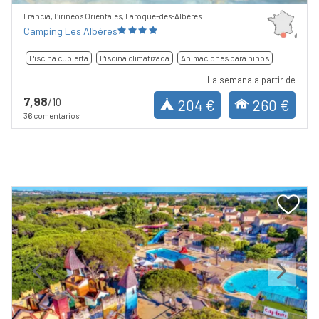
Francia, Pirineos Orientales, Laroque-des-Albères
Camping Les Albères
Piscina cubierta
Piscina climatizada
Animaciones para niños
La semana a partir de
7,98
/10
204 €
260 €
36 comentarios
Previous
Next