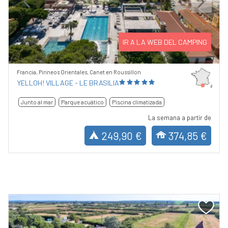
Previous
Next
IR A LA WEB DEL CAMPING
Francia, Pirineos Orientales, Canet en Roussillon
YELLOH! VILLAGE - LE BRASILIA
Junto al mar
Parque acuático
Piscina climatizada
La semana a partir de
249,90 €
374,85 €