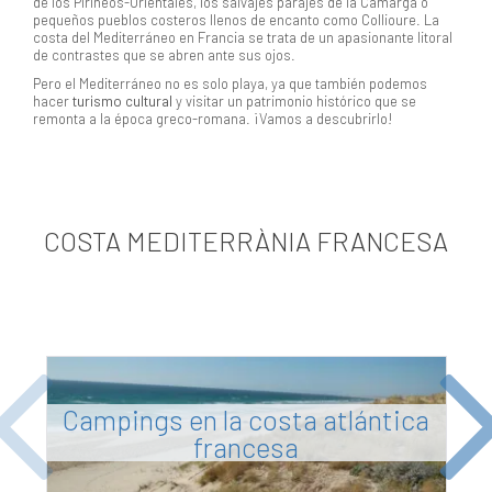
de los Pirineos-Orientales, los salvajes parajes de la Camarga o
pequeños pueblos costeros llenos de encanto como Collioure. La
costa del Mediterráneo en Francia se trata de un apasionante litoral
de contrastes que se abren ante sus ojos.
Pero el Mediterráneo no es solo playa, ya que también podemos
hacer
turismo cultural
y visitar un patrimonio histórico que se
remonta a la época greco-romana. ¡Vamos a descubrirlo!
COSTA MEDITERRÀNIA FRANCESA
Campings en la costa atlántica
Previous
Ne
francesa