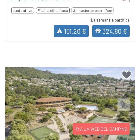
Junto al mar
Piscina climatizada
Animaciones para niños
La semana a partir de
151,20 €
324,80 €
Previous
Next
IR A LA WEB DEL CAMPING