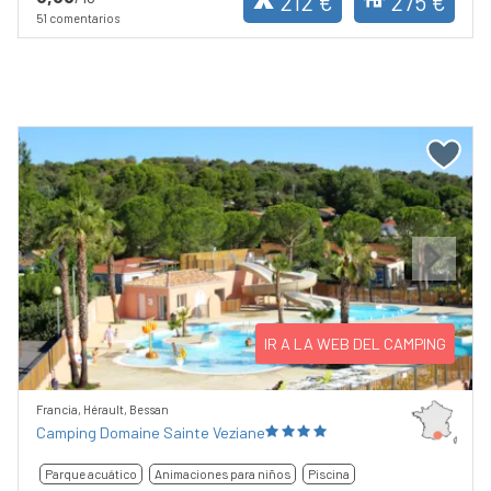
212 €
275 €
51 comentarios
Previous
Next
IR A LA WEB DEL CAMPING
Francia, Hérault, Bessan
Camping Domaine Sainte Veziane
Parque acuático
Animaciones para niños
Piscina