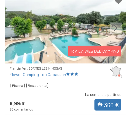
Previous
Next
IR A LA WEB DEL CAMPING
Francia, Var, BORMES LES MIMOSAS
Flower Camping Lou Cabasson
Piscina
Restaurante
La semana a partir de
8,99
/10
360 €
68 comentarios