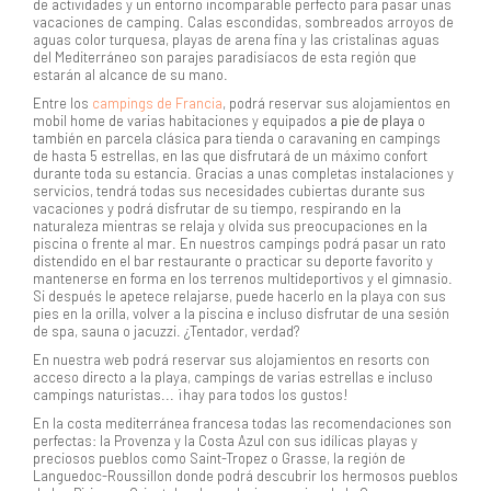
de actividades y un entorno incomparable perfecto para pasar unas
vacaciones de camping. Calas escondidas, sombreados arroyos de
aguas color turquesa, playas de arena fina y las cristalinas aguas
del Mediterráneo son parajes paradisíacos de esta región que
estarán al alcance de su mano.
Entre los
campings de Francia
, podrá reservar sus alojamientos en
mobil home de varias habitaciones y equipados
a pie de playa
o
también en parcela clásica para tienda o caravaning en campings
de hasta 5 estrellas, en las que disfrutará de un máximo confort
durante toda su estancia. Gracias a unas completas instalaciones y
servicios, tendrá todas sus necesidades cubiertas durante sus
vacaciones y podrá disfrutar de su tiempo, respirando en la
naturaleza mientras se relaja y olvida sus preocupaciones en la
piscina o frente al mar. En nuestros campings podrá pasar un rato
distendido en el bar restaurante o practicar su deporte favorito y
mantenerse en forma en los terrenos multideportivos y el gimnasio.
Si después le apetece relajarse, puede hacerlo en la playa con sus
pies en la orilla, volver a la piscina e incluso disfrutar de una sesión
de spa, sauna o jacuzzi. ¿Tentador, verdad?
En nuestra web podrá reservar sus alojamientos en resorts con
acceso directo a la playa, campings de varias estrellas e incluso
campings naturistas... ¡hay para todos los gustos!
En la costa mediterránea francesa todas las recomendaciones son
perfectas: la Provenza y la Costa Azul con sus idílicas playas y
preciosos pueblos como Saint-Tropez o Grasse, la región de
Languedoc-Roussillon donde podrá descubrir los hermosos pueblos