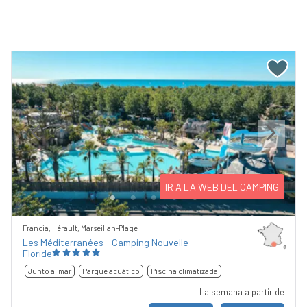
Previous
Next
IR A LA WEB DEL CAMPING
Francia, Hérault, Marseillan-Plage
Les Méditerranées - Camping Nouvelle
Floride
Junto al mar
Parque acuático
Piscina climatizada
La semana a partir de