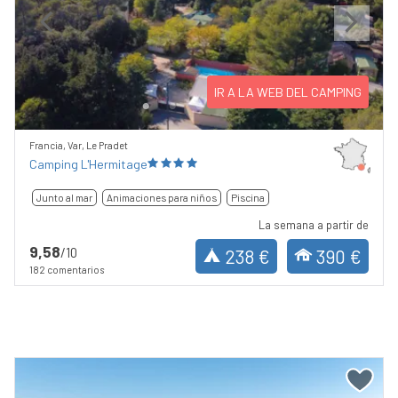
Previous
Next
IR A LA WEB DEL CAMPING
Francia, Var, Le Pradet
Camping L'Hermitage
Junto al mar
Animaciones para niños
Piscina
La semana a partir de
9,58
/10
238 €
390 €
182 comentarios