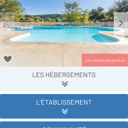
Previous
Next
voir toutes les photos
LES HÉBERGEMENTS
L'ÉTABLISSEMENT