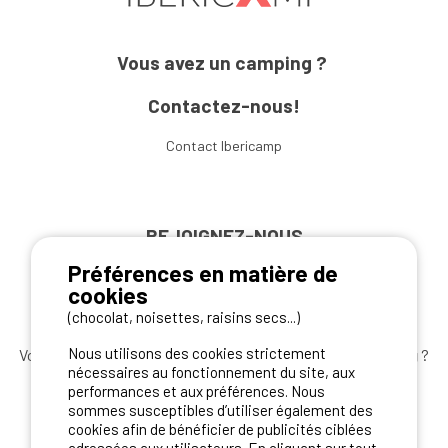
Vous avez un camping ?
Contactez-nous!
Contact Ibericamp
REJOIGNEZ-NOUS
Préférences en matière de
cookies
(chocolat, noisettes, raisins secs...)
Nous utilisons des cookies strictement
Vous souhaitez bénéficier des
meilleures offres camping
?
nécessaires au fonctionnement du site, aux
Abonnez-vous à la newsletter
dès aujourd'hui
performances et aux préférences. Nous
sommes susceptibles d’utiliser également des
S'ABONNER
cookies afin de bénéficier de publicités ciblées