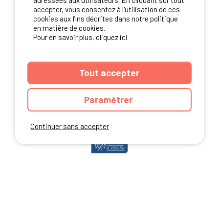
adressées aux utilisateurs. En cliquant sur tout
accepter, vous consentez à l'utilisation de ces
cookies aux fins décrites dans notre politique
en matière de cookies.
NOS PARTENAIRES
Pour en savoir plus, cliquez ici
Tout accepter
Paramétrer
Continuer sans accepter
ANNUAIRE
CGU DU SITE
MENTIONS LEGALES
COOKIES
CHARTE DE CONFIDENTIALITÉ
PLAN DU SITE
Ibericamp.com © 2026 Ibericamp; all rights reserved. All media and pictures
are property of their respective owners.