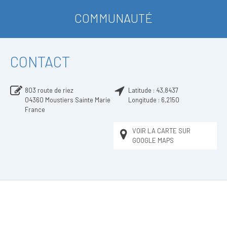
COMMUNAUTÉ
CONTACT
803 route de riez
Latitude :
43,8437
04360
Moustiers Sainte Marie
Longitude :
6,2150
France
VOIR LA CARTE SUR
GOOGLE MAPS