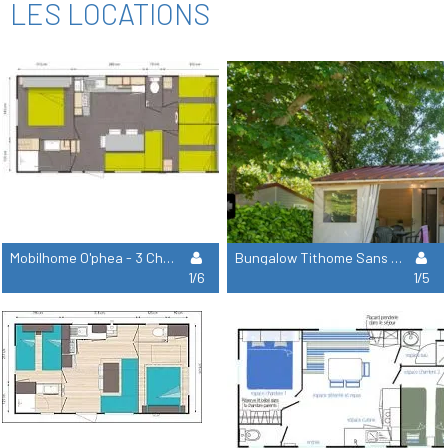
LES LOCATIONS
Mobilhome O'phea - 3 Chambres
Bungalow Tithome Sans Sanitaire
1/6
1/5