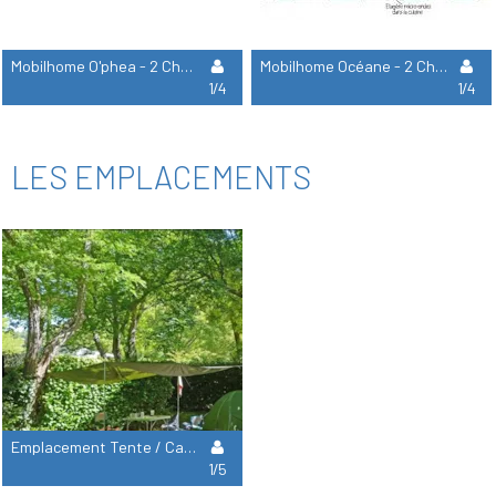
Mobilhome O'phea - 2 Chambres
Mobilhome Océane - 2 Chambres Semaine
1/4
1/4
LES EMPLACEMENTS
Emplacement Tente / Caravane / Camping Car
1/5