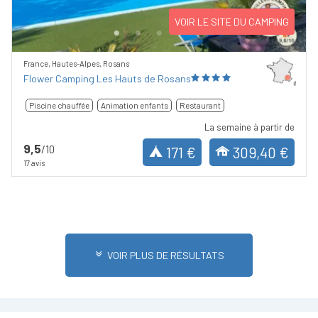
VOIR LE SITE DU CAMPING
France, Hautes-Alpes, Rosans
Flower Camping Les Hauts de Rosans
Piscine chauffée
Animation enfants
Restaurant
La semaine à partir de
9,5
/10
171 €
309,40 €
17 avis
VOIR PLUS DE RÉSULTATS