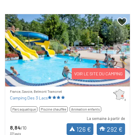
Previous
Next
VOIR LE SITE DU CAMPING
France, Savoie, Belmont Tramonet
Camping Des 3 Lacs
Parc aquatique
Piscine chauffée
Animation enfants
La semaine à partir de
8,84
/10
126 €
292 €
371 avis