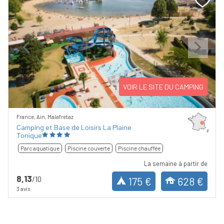
Previous
Next
VOIR LE SITE DU CAMPING
France, Ain, Malafretaz
Camping et Base de Loisirs La Plaine
Tonique
Parc aquatique
Piscine couverte
Piscine chauffée
La semaine à partir de
8,13
/10
175 €
628 €
3 avis