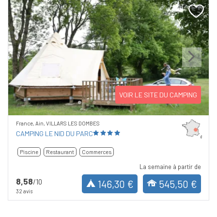
Previous
Next
VOIR LE SITE DU CAMPING
France, Ain, VILLARS LES DOMBES
CAMPING LE NID DU PARC
Piscine
Restaurant
Commerces
La semaine à partir de
8,58
/10
146,30 €
545,50 €
32 avis