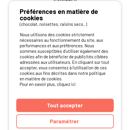
S'ABONNER
Préférences en matière de
cookies
(chocolat, noisettes, raisins secs...)
NOS PARTENAIRES
Nous utilisons des cookies strictement
nécessaires au fonctionnement du site, aux
performances et aux préférences. Nous
sommes susceptibles d’utiliser également des
cookies afin de bénéficier de publicités ciblées
adressées aux utilisateurs. En cliquant sur tout
accepter, vous consentez à l'utilisation de ces
cookies aux fins décrites dans notre politique
en matière de cookies.
Pour en savoir plus, cliquez ici
Tout accepter
ANNUAIRE
CGU DU SITE
MENTIONS LEGALES
COOKIES
Paramétrer
CHARTE DE CONFIDENTIALITÉ
PLAN DU SITE