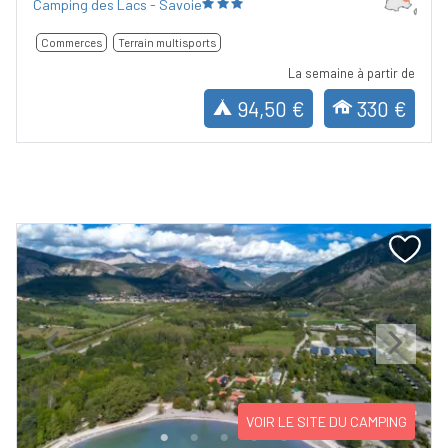
Camping des Lacs - Savoie
Commerces
Terrain multisports
La semaine à partir de
94,50 €
330 €
Previous
Next
VOIR LE SITE DU CAMPING