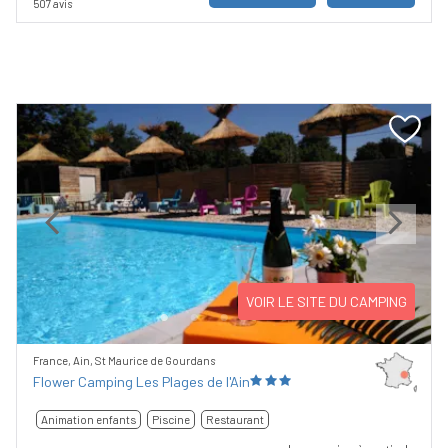
507 avis
Previous
Next
VOIR LE SITE DU CAMPING
France, Ain, St Maurice de Gourdans
Flower Camping Les Plages de l'Ain
Animation enfants
Piscine
Restaurant