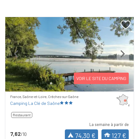
Previous
Next
VOIR LE SITE DU CAMPING
France, Saône-et-Loire, Crêches-sur-Saône
Camping La Clé de Saône
Restaurant
La semaine à partir de
7,62
/10
74,30 €
127 €