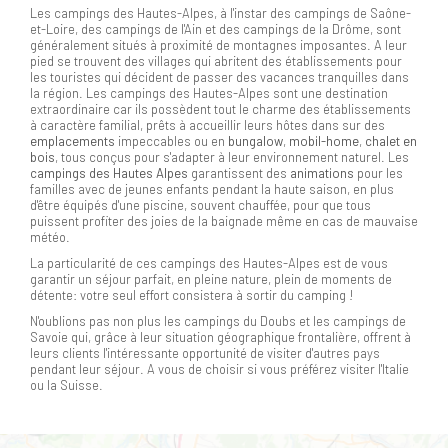
Les campings des Hautes-Alpes, à l'instar des campings de Saône-
et-Loire, des campings de l'Ain et des campings de la Drôme, sont
généralement situés à proximité de montagnes imposantes. A leur
pied se trouvent des villages qui abritent des établissements pour
les touristes qui décident de passer des vacances tranquilles dans
la région. Les campings des Hautes-Alpes sont une destination
extraordinaire car ils possèdent tout le charme des établissements
à caractère familial, prêts à accueillir leurs hôtes dans sur des
emplacements
impeccables ou en
bungalow
,
mobil-home
,
chalet en
bois
, tous conçus pour s'adapter à leur environnement naturel. Les
campings des Hautes Alpes
garantissent des
animations
pour les
familles avec de jeunes enfants pendant la haute saison, en plus
d'être équipés d'une piscine, souvent chauffée, pour que tous
puissent profiter des joies de la baignade même en cas de mauvaise
météo.
La particularité de ces campings des Hautes-Alpes est de vous
garantir un séjour parfait, en pleine nature, plein de moments de
détente: votre seul effort consistera à sortir du camping !
N'oublions pas non plus les campings du Doubs et les campings de
Savoie qui, grâce à leur situation géographique frontalière, offrent à
leurs clients l'intéressante opportunité de visiter d'autres pays
pendant leur séjour. A vous de choisir si vous préférez visiter l'Italie
ou la Suisse.