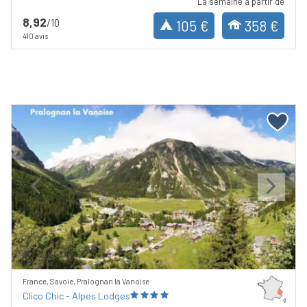
La semaine à partir de
8,92
/10
105 €
358 €
410 avis
Previous
Next
France, Savoie, Pralognan la Vanoise
Clico Chic - Alpes Lodges