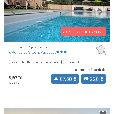
Previous
Next
VOIR LE SITE DU CAMPING
France, Hautes-Alpes, Baratier
le Petit Liou Sites & Paysages
Piscine chauffée
Animation enfants
Restaurant
La semaine à partir de
8,97
/10
67,80 €
220 €
329 avis