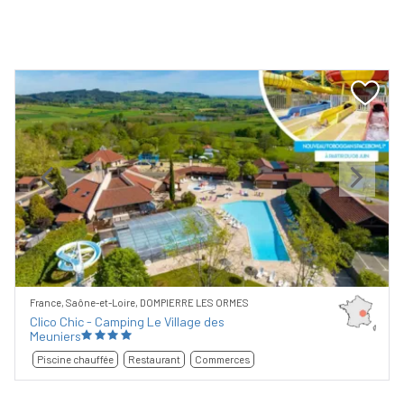
Previous
Next
France, Saône-et-Loire, DOMPIERRE LES ORMES
Clico Chic - Camping Le Village des
Meuniers
Piscine chauffée
Restaurant
Commerces