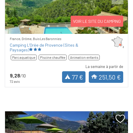
Previous
Next
VOIR LE SITE DU CAMPING
France, Drôme, Buis Les Baronnies
Camping L'Orée de Provence (Sites &
Paysages)
Parc aquatique
Piscine chauffée
Animation enfants
La semaine à partir de
9,28
/10
77 €
251,50 €
72 avis