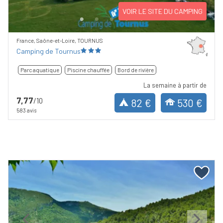
VOIR LE SITE DU CAMPING
France, Saône-et-Loire, TOURNUS
Camping de Tournus
Parc aquatique
Piscine chauffée
Bord de rivière
La semaine à partir de
7,77
/10
82 €
530 €
583 avis