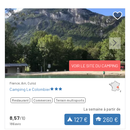
Previous
Next
VOIR LE SITE DU CAMPING
France, Ain, Culoz
Camping Le Colombier
Restaurant
Commerces
Terrain multisports
La semaine à partir de
8,57
/10
127 €
260 €
186 avis