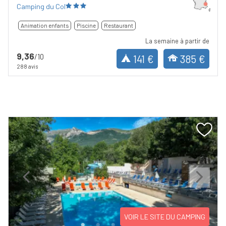
Camping du Col
Animation enfants
Piscine
Restaurant
La semaine à partir de
9,36
/10
141 €
385 €
288 avis
Previous
Next
VOIR LE SITE DU CAMPING