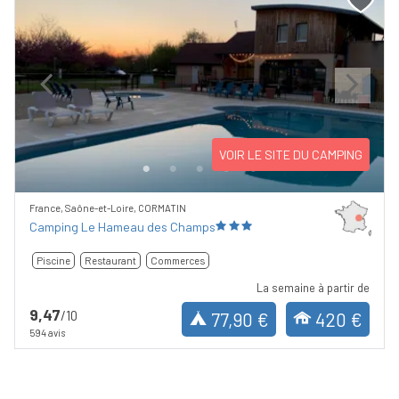
Previous
Next
VOIR LE SITE DU CAMPING
France, Saône-et-Loire, CORMATIN
Camping Le Hameau des Champs
Piscine
Restaurant
Commerces
La semaine à partir de
9,47
/10
77,90 €
420 €
594 avis