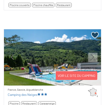
Piscine couverte
Piscine chauffée
Restaurant
Previous
Next
VOIR LE SITE DU CAMPING
France, Savoie, Aigueblanche
Camping des Neiges
Piscine
Restaurant
Caravaneige