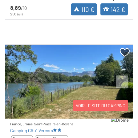
8,89
/10
110 €
142 €
250 avis
Previous
Next
VOIR LE SITE DU CAMPING
France, Drôme, Saint-Nazaire-en-Royans
Camping Côté Vercors