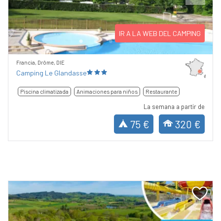
Previous
Next
IR A LA WEB DEL CAMPING
Francia, Drôme, DIE
Camping Le Glandasse
Piscina climatizada
Animaciones para niños
Restaurante
La semana a partir de
75 €
320 €