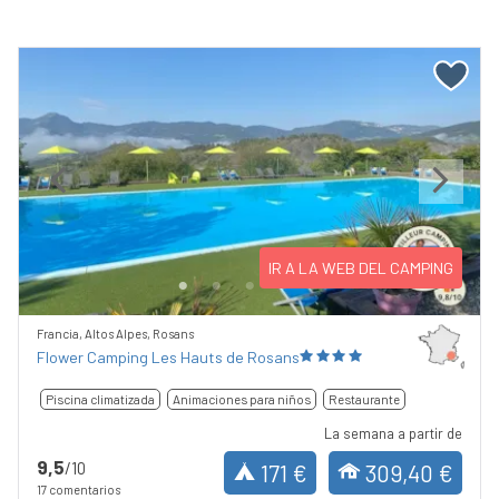
Previous
Next
IR A LA WEB DEL CAMPING
Francia, Altos Alpes, Rosans
Flower Camping Les Hauts de Rosans
Piscina climatizada
Animaciones para niños
Restaurante
La semana a partir de
9,5
/10
171 €
309,40 €
17 comentarios