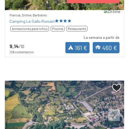
Francia, Drôme, Barbières
Camping Le Gallo Romain
Animaciones para niños
Piscina
Restaurante
La semana a partir de
9,14
/10
161 €
460 €
126 comentarios
Previous
Next