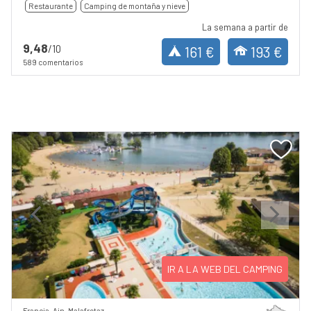
Restaurante
Camping de montaña y nieve
La semana a partir de
9,48
/10
161 €
193 €
589 comentarios
Previous
Next
IR A LA WEB DEL CAMPING
Francia, Ain, Malafretaz