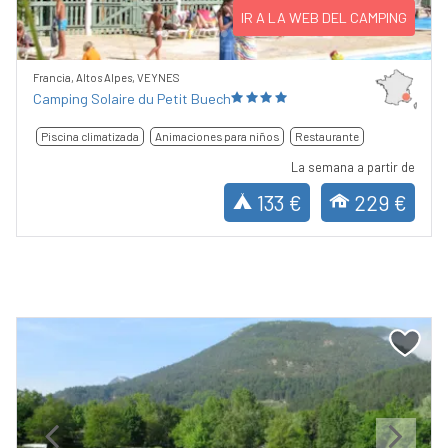
IR A LA WEB DEL CAMPING
Francia, Altos Alpes, VEYNES
Camping Solaire du Petit Buech
Piscina climatizada
Animaciones para niños
Restaurante
La semana a partir de
133 €
229 €