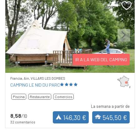
Previous
Next
IR A LA WEB DEL CAMPING
Francia, Ain, VILLARS LES DOMBES
CAMPING LE NID DU PARC
Piscina
Restaurante
Comercios
La semana a partir de
8,58
/10
146,30 €
545,50 €
32 comentarios