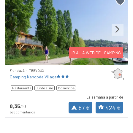
Previous
Next
IR A LA WEB DEL CAMPING
Francia, Ain, TREVOUX
Camping Kanopée Village
Restaurante
Junto al río
Comercios
La semana a partir de
8,35
/10
87 €
424 €
566 comentarios