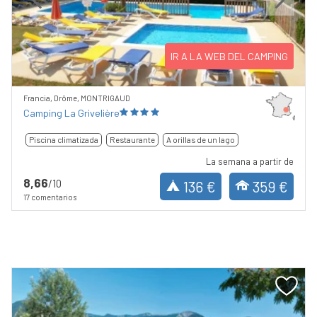
Previous
Next
IR A LA WEB DEL CAMPING
Francia, Drôme, MONTRIGAUD
Camping La Grivelière
Piscina climatizada
Restaurante
A orillas de un lago
La semana a partir de
8,66
/10
136 €
359 €
17 comentarios