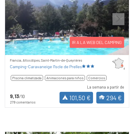
Previous
Next
IR A LA WEB DEL CAMPING
Francia, Altos Alpes, Saint-Martin-de-Queyrières
Camping-Caravaneige l'Iscle de Prelles
Piscina climatizada
Animaciones para niños
Comercios
La semana a partir de
9,13
/10
101,50 €
294 €
279 comentarios