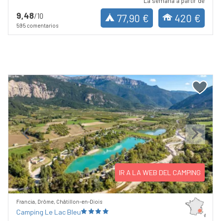
La semana a partir de
9,48
/10
77,90 €
420 €
595 comentarios
Previous
Next
IR A LA WEB DEL CAMPING
Francia, Drôme, Châtillon-en-Diois
Camping Le Lac Bleu