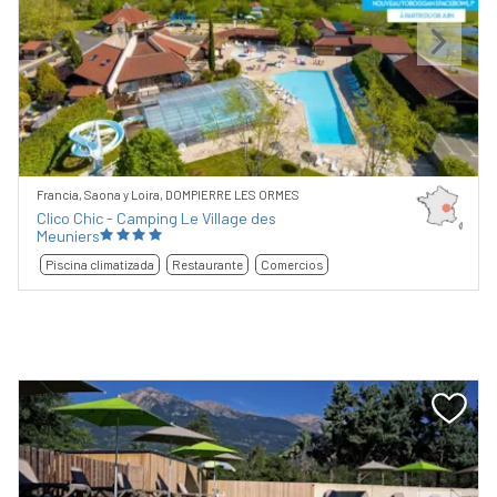
Previous
Next
Francia, Saona y Loira, DOMPIERRE LES ORMES
Clico Chic - Camping Le Village des
Meuniers
Piscina climatizada
Restaurante
Comercios