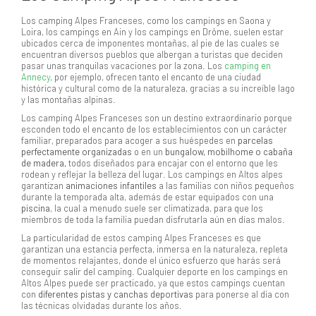
Los camping Alpes Franceses, como los campings en Saona y
Loira, los campings en Ain y los campings en Drôme, suelen estar
ubicados cerca de imponentes montañas, al pie de las cuales se
encuentran diversos pueblos que albergan a turistas que deciden
pasar unas tranquilas vacaciones por la zona. Los
camping en
Annecy
, por ejemplo, ofrecen tanto el encanto de una ciudad
histórica y cultural como de la naturaleza, gracias a su increíble lago
y las montañas alpinas.
Los camping Alpes Franceses son un destino extraordinario porque
esconden todo el encanto de los establecimientos con un carácter
familiar, preparados para acoger a sus huéspedes en
parcelas
perfectamente organizadas
o en un
bungalow, mobilhome o cabaña
de madera,
todos diseñados para encajar con el entorno que les
rodean y reflejar la belleza del lugar. Los campings en Altos alpes
garantizan
animaciones infantiles
a las familias con niños pequeños
durante la temporada alta, además de estar equipados con una
piscina
, la cual a menudo suele ser climatizada, para que los
miembros de toda la familia puedan disfrutarla aún en días malos.
La particularidad de estos camping Alpes Franceses es que
garantizan una estancia perfecta, inmersa en la naturaleza, repleta
de momentos relajantes, donde el único esfuerzo que harás será
conseguir salir del camping. Cualquier deporte en los campings en
Altos Alpes puede ser practicado, ya que estos campings cuentan
con
diferentes pistas y canchas
deportivas
para ponerse al día con
las técnicas olvidadas durante los años.