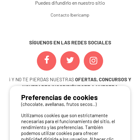
Puedes difundirlo en nuestro sitio
Contacto Ibericamp
SÍGUENOS EN LAS REDES SOCIALES
¡ Y NO TE PIERDAS NUESTRAS
OFERTAS, CONCURSOS Y
NOVEDADES
INSCRIBIÉNDOTE A NUESTRA
NEWSLETTER!
Preferencias de cookies
(chocolate, avellanas, frutos secos...)
ME INSCRIBO
Utilizamos cookies que son estrictamente
necesarias para el funcionamiento del sitio, el
rendimiento y las preferencias. También
podemos utilizar cookies para ofrecer
NUESTROS PARTNERS
publicidad dirigida a los usuarios. Al hacer clic