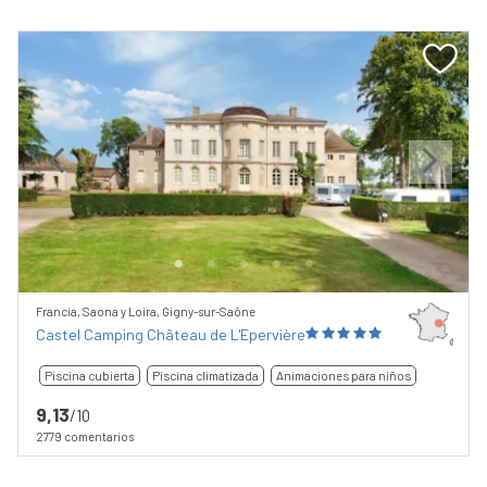
Previous
Next
Francia, Saona y Loira, Gigny-sur-Saône
Castel Camping Château de L'Epervière
Piscina cubierta
Piscina climatizada
Animaciones para niños
9,13
/10
2779 comentarios