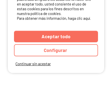
en aceptar todo, usted consiente el uso de
estas cookies para los fines descritos en
nuestra política de cookies.
Para obtener más información, haga clic aquí.
Aceptar todo
Configurar
Continuar sin aceptar
ANUARIO
CGU DEL SITIO
MENCIONES LEGALES
COOKIES
CARTA DE CONFIDENCIALIDAD
MAPA DEL SITIO
Ibericamp.com © 2026 Ibericamp. All rights reserved. All media and pictures
are property of their respective owners.
This site is protected by reCAPTCHA.