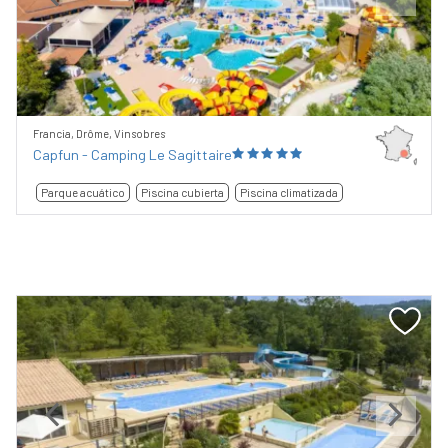
Previous
Next
Francia, Drôme, Vinsobres
Capfun - Camping Le Sagittaire
Parque acuático
Piscina cubierta
Piscina climatizada
Previous
Next