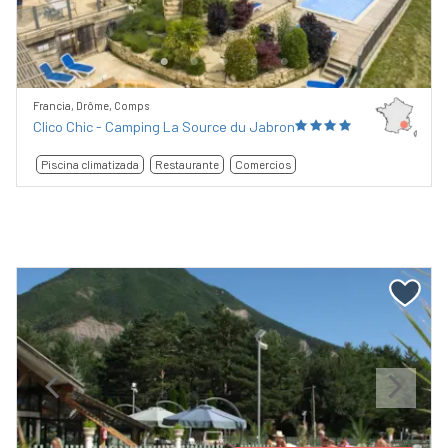
Francia, Drôme, Comps
Clico Chic - Camping La Source du Jabron
Piscina climatizada
Restaurante
Comercios
Previous
Next