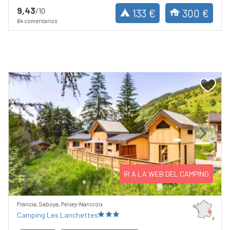
9,43
/10
133 €
300 €
64 comentarios
Previous
Next
IR A LA WEB DEL CAMPING
Francia, Saboya, Peisey-Nancroix
Camping Les Lanchettes