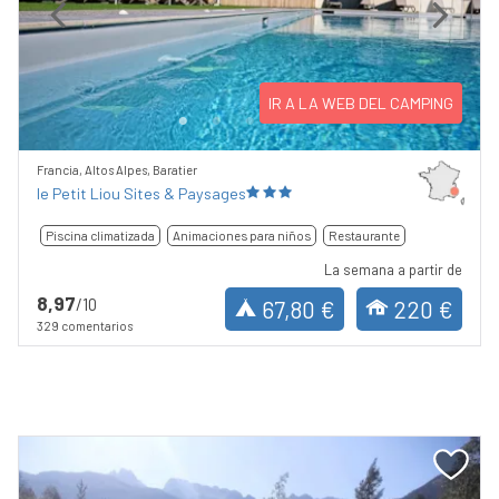
Previous
Next
IR A LA WEB DEL CAMPING
Francia, Altos Alpes, Baratier
le Petit Liou Sites & Paysages
Piscina climatizada
Animaciones para niños
Restaurante
La semana a partir de
8,97
/10
67,80 €
220 €
329 comentarios