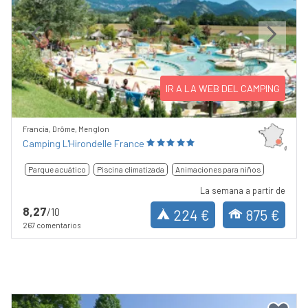
Previous
Next
IR A LA WEB DEL CAMPING
Francia, Drôme, Menglon
Camping L'Hirondelle France
Parque acuático
Piscina climatizada
Animaciones para niños
La semana a partir de
8,27
/10
224 €
875 €
267 comentarios