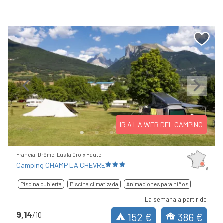
Previous
Next
IR A LA WEB DEL CAMPING
Francia, Drôme, Lus la Croix Haute
Camping CHAMP LA CHEVRE
Piscina cubierta
Piscina climatizada
Animaciones para niños
La semana a partir de
9,14
/10
152 €
386 €