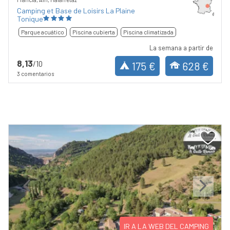
Camping et Base de Loisirs La Plaine
Tonique
Parque acuático
Piscina cubierta
Piscina climatizada
La semana a partir de
8,13
/10
175 €
628 €
3 comentarios
Previous
Next
IR A LA WEB DEL CAMPING