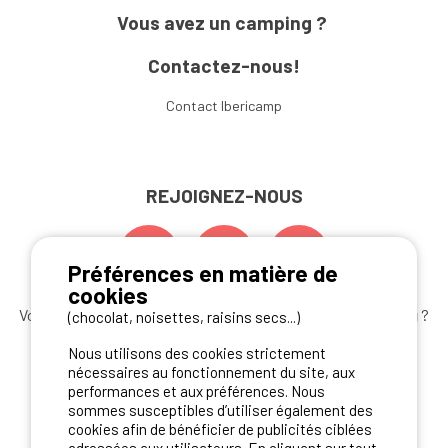
Vous avez un camping ?
Contactez-nous!
Contact Ibericamp
REJOIGNEZ-NOUS
Préférences en matière de
cookies
Vous souhaitez bénéficier des
meilleures offres camping
?
(chocolat, noisettes, raisins secs...)
Abonnez-vous à la newsletter
dès aujourd'hui
Nous utilisons des cookies strictement
nécessaires au fonctionnement du site, aux
S'ABONNER
performances et aux préférences. Nous
sommes susceptibles d’utiliser également des
cookies afin de bénéficier de publicités ciblées