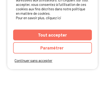
adressées aux utilisateurs. En cliquant sur tout
NOS PARTENAIRES
accepter, vous consentez à l'utilisation de ces
cookies aux fins décrites dans notre politique
en matière de cookies.
Pour en savoir plus, cliquez ici
Tout accepter
Paramétrer
Continuer sans accepter
ANNUAIRE
CGU DU SITE
MENTIONS LEGALES
COOKIES
CHARTE DE CONFIDENTIALITÉ
PLAN DU SITE
Ibericamp.com © 2026 Ibericamp; all rights reserved. All media and pictures
are property of their respective owners.
This site is protected by reCAPTCHA.