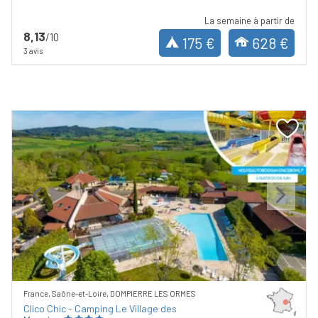
La semaine à partir de
8,13
/10
175 €
628 €
3 avis
Previous
Next
France, Saône-et-Loire, DOMPIERRE LES ORMES
Clico Chic - Camping Le Village des