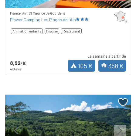
France, Ain, St Maurice de Gourdans
Flower Camping Les Plages de l'Ain
Animation enfants
Piscine
Restaurant
La semaine à partir de
8,92
/10
105 €
358 €
410 avis