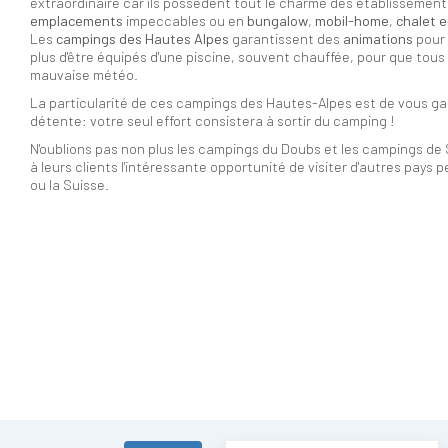
extraordinaire car ils possèdent tout le charme des établissements 
emplacements
impeccables ou en
bungalow
,
mobil-home
,
chalet e
Les
campings des Hautes Alpes
garantissent des
animations
pour 
plus d'être équipés d'une piscine, souvent chauffée, pour que tous
mauvaise météo.
La particularité de ces campings des Hautes-Alpes est de vous gar
détente: votre seul effort consistera à sortir du camping !
N'oublions pas non plus les campings du Doubs et les campings de S
à leurs clients l'intéressante opportunité de visiter d'autres pays pen
ou la Suisse.