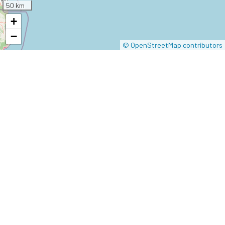
50 km
+
−
© OpenStreetMap contributors