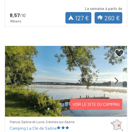
La semaine à partir de
8,57
/10
127 €
260 €
186 avis
Previous
Next
VOIR LE SITE DU CAMPING
France, Saône-et-Loire, Crêches-sur-Saône
Camping La Clé de Saône