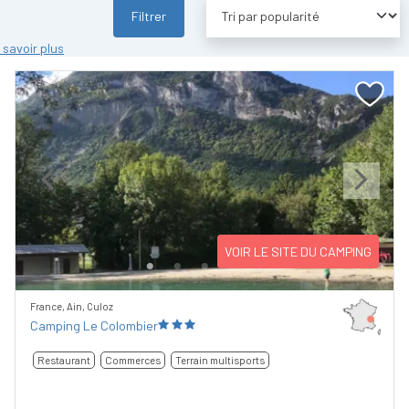
Filtrer
 savoir plus
Previous
Next
VOIR LE SITE DU CAMPING
France, Ain, Culoz
Camping Le Colombier
Restaurant
Commerces
Terrain multisports