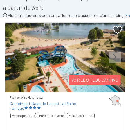
à partir de 35 €
Plusieurs facteurs peuvent affecter le classement d’un camping.
En
Previous
Next
VOIR LE SITE DU CAMPING
France, Ain, Malafretaz
Camping et Base de Loisirs La Plaine
Tonique
Parc aquatique
Piscine couverte
Piscine chauffée