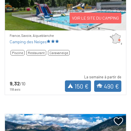
Previous
Next
VOIR LE SITE DU CAMPING
France, Savoie, Aigueblanche
Camping des Neiges
Piscine
Restaurant
Caravaneige
La semaine à partir de
9,32
/10
150 €
490 €
118 avis