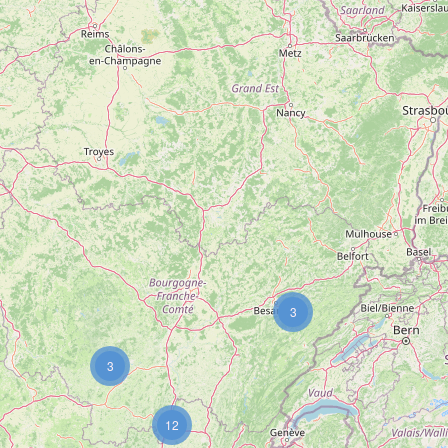
3
3
12