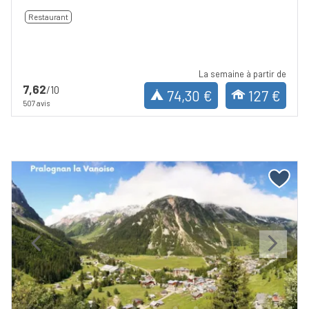
Restaurant
La semaine à partir de
7,62
/10
74,30 €
127 €
507 avis
Previous
Next