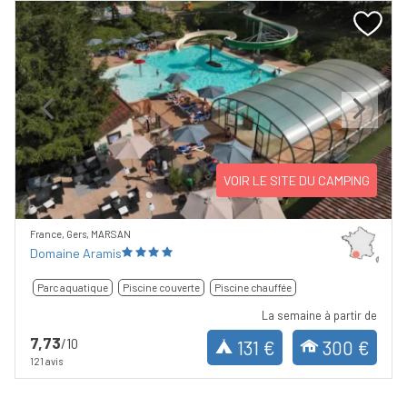
Previous
Next
VOIR LE SITE DU CAMPING
France, Gers, MARSAN
Domaine Aramis
Parc aquatique
Piscine couverte
Piscine chauffée
La semaine à partir de
7,73
/10
131 €
300 €
121 avis