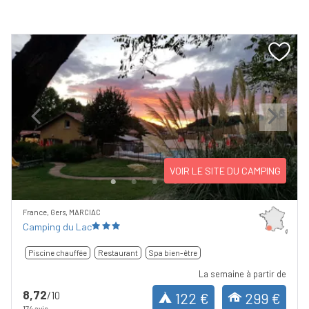
Previous
Next
VOIR LE SITE DU CAMPING
France, Gers, MARCIAC
Camping du Lac
Piscine chauffée
Restaurant
Spa bien-être
La semaine à partir de
8,72
/10
122 €
299 €
174 avis