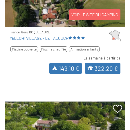
VOIR LE SITE DU CAMPING
France, Gers, ROQUELAURE
YELLOH! VILLAGE - LE TALOUCH
Piscine couverte
Piscine chauffée
Animation enfants
La semaine à partir de
149,10 €
322,20 €