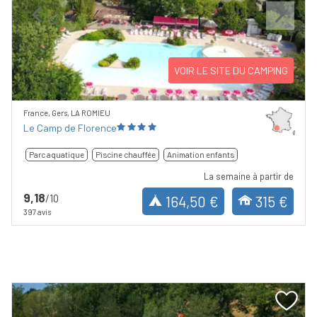
Previous
Next
VOIR LE SITE DU CAMPING
France, Gers, LA ROMIEU
Le Camp de Florence
Parc aquatique
Piscine chauffée
Animation enfants
La semaine à partir de
9,18
/10
164,50 €
315 €
397 avis