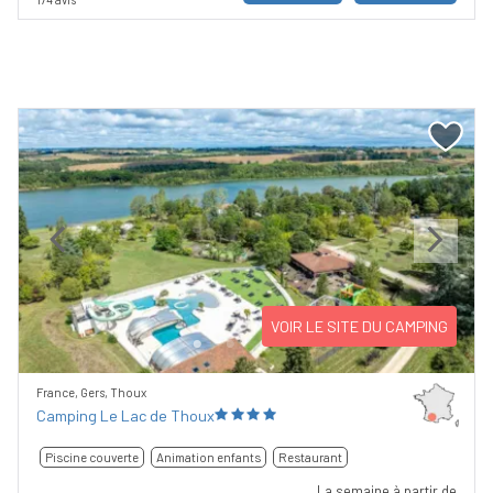
Previous
Next
VOIR LE SITE DU CAMPING
France, Gers, Thoux
Camping Le Lac de Thoux
Piscine couverte
Animation enfants
Restaurant
La semaine à partir de