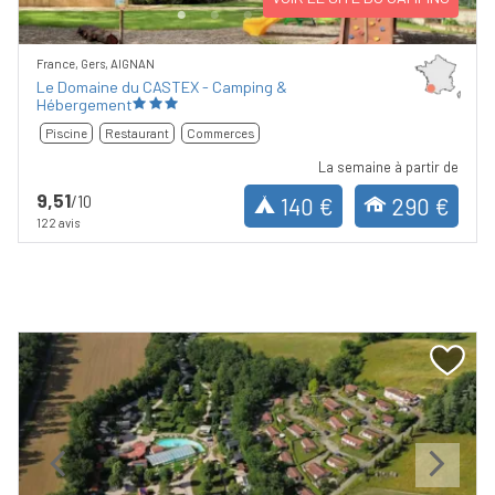
France, Gers, AIGNAN
Le Domaine du CASTEX - Camping &
Hébergement
Piscine
Restaurant
Commerces
La semaine à partir de
9,51
/10
140 €
290 €
122 avis
Previous
Next