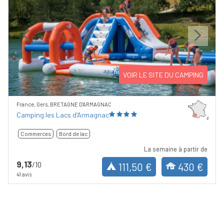
Previous
Next
VOIR LE SITE DU CAMPING
France, Gers, BRETAGNE D'ARMAGNAC
Camping les Lacs d'Armagnac
Commerces
Bord de lac
La semaine à partir de
9,13
/10
111,50 €
430 €
41 avis