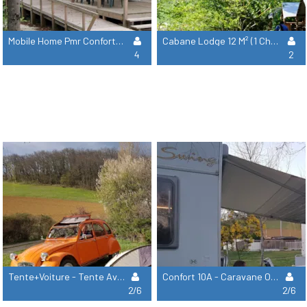
Mobile Home Pmr Confort + 30M² (2 Chambres) + Terrasse Couverte
Cabane Lodge 12 M² (1 Chambre) + Terrasse Couverte, Sans Sdb
4
2
Tente+Voiture - Tente Avec 1 Véhicule Sur L'emplacement , Sans Électricité
Confort 10A - Caravane Ou Camping-Car, Électricité 10A)
2/6
2/6