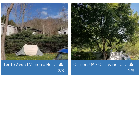
Tente Avec 1 Véhicule Hors Emplacement, Sans Électricité
Confort 6A - Caravane, Camping Car, Grande Tente + Voiture
2/6
2/6