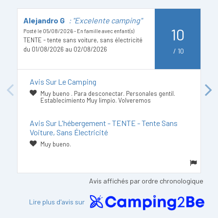
Alejandro G
: "Excelente camping"
N
10
c
Posté le 05/08/2026 - En famille avec enfant(s)
TENTE - tente sans voiture, sans électricité
Po
du 01/08/2026 au 02/08/2026
/
10
TE
d
Avis Sur Le Camping
Previous
Next
Muy bueno . Para desconectar. Personales gentil.
Establecimiento Muy limpio. Volveremos
Avis Sur L'hébergement - TENTE - Tente Sans
Voiture, Sans Électricité
Muy bueno.
Avis affichés par ordre chronologique
Lire plus d'avis sur