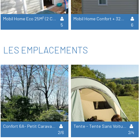
Mobil Home Eco 25M² (2 Chambres) + Terrasse - Avec Wc, Sans Douche
Mobil Home Confort + 32M² (3 Chambres) + Terrasse Couverte
5
6
LES EMPLACEMENTS
Confort 6A- Petit Caravane, Van, Petite Tente Avec 1 Voiture, Électricité 6A
Tente - Tente Sans Voiture, Sans Électricité
2/6
2/4