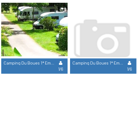
Camping Du Boues 1* Emplacement Campingcar Caravan 6A
Camping Du Boues 1* Emplacement Van Sans Électricité
1/6
1/6