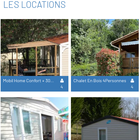
LES LOCATIONS
Mobil Home Confort + 30M² (2 Chambres) + Terrasse Couverte
Chalet En Bois 4Personnes
4
4