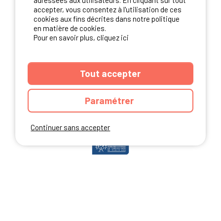
adressées aux utilisateurs. En cliquant sur tout
accepter, vous consentez à l'utilisation de ces
cookies aux fins décrites dans notre politique
en matière de cookies.
NOS PARTENAIRES
Pour en savoir plus, cliquez ici
Tout accepter
Paramétrer
Continuer sans accepter
ANNUAIRE
CGU DU SITE
MENTIONS LEGALES
COOKIES
CHARTE DE CONFIDENTIALITÉ
PLAN DU SITE
Ibericamp.com © 2026 Ibericamp; all rights reserved. All media and pictures
are property of their respective owners.