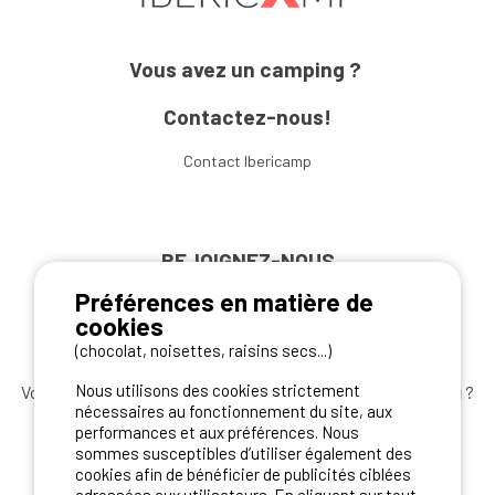
Vous avez un camping ?
Contactez-nous!
Contact Ibericamp
REJOIGNEZ-NOUS
Préférences en matière de
cookies
(chocolat, noisettes, raisins secs...)
Nous utilisons des cookies strictement
Vous souhaitez bénéficier des
meilleures offres camping
?
nécessaires au fonctionnement du site, aux
Abonnez-vous à la newsletter
dès aujourd'hui
performances et aux préférences. Nous
sommes susceptibles d’utiliser également des
S'ABONNER
cookies afin de bénéficier de publicités ciblées