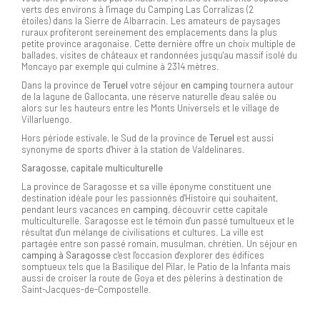
verts des environs à l'image du Camping Las Corralizas (2
étoiles) dans la Sierre de Albarracin. Les amateurs de paysages
ruraux profiteront sereinement des emplacements dans la plus
petite province aragonaise. Cette dernière offre un choix multiple de
ballades, visites de châteaux et randonnées jusqu'au massif isolé du
Moncayo par exemple qui culmine à 2314 mètres.
Dans la province de
Teruel
votre séjour
en camping
tournera autour
de la lagune de Gallocanta, une réserve naturelle d'eau salée ou
alors sur les hauteurs entre les Monts Universels et le village de
Villarluengo.
Hors période estivale, le Sud de la province de
Teruel
est aussi
synonyme de sports d'hiver à la station de Valdelinares.
Saragosse, capitale multiculturelle
La province de Saragosse et sa ville éponyme constituent une
destination idéale pour les passionnés d'Histoire qui souhaitent,
pendant leurs vacances en
camping
, découvrir cette capitale
multiculturelle. Saragosse est le témoin d'un passé tumultueux et le
résultat d'un mélange de civilisations et cultures. La ville est
partagée entre son passé romain, musulman, chrétien. Un séjour en
camping à Saragosse
c'est l'occasion d'explorer des édifices
somptueux tels que la Basilique del Pilar, le Patio de la Infanta mais
aussi de croiser la route de Goya et des pèlerins à destination de
Saint-Jacques-de-Compostelle.