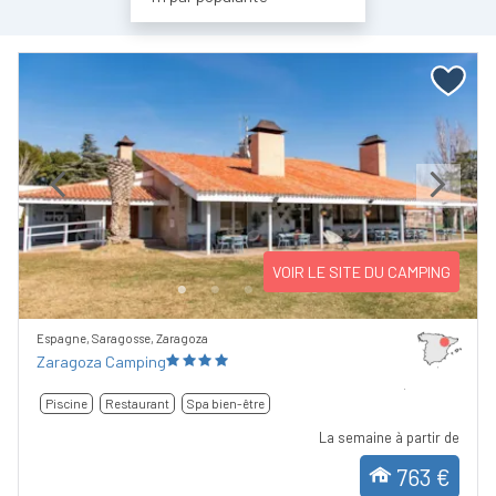
Previous
Next
VOIR LE SITE DU CAMPING
Espagne, Saragosse, Zaragoza
Zaragoza Camping
Piscine
Restaurant
Spa bien-être
La semaine à partir de
763 €