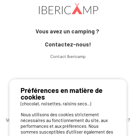
Vous avez un camping ?
Contactez-nous!
Contact Ibericamp
REJOIGNEZ-NOUS
Préférences en matière de
cookies
(chocolat, noisettes, raisins secs...)
Nous utilisons des cookies strictement
Vous souhaitez bénéficier des
meilleures offres camping
?
nécessaires au fonctionnement du site, aux
performances et aux préférences. Nous
Abonnez-vous à la newsletter
dès aujourd'hui
sommes susceptibles d’utiliser également des