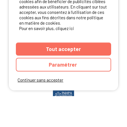
cookies afin de bénéficier de publicités ciblées
S'ABONNER
adressées aux utilisateurs. En cliquant sur tout
accepter, vous consentez à l'utilisation de ces
cookies aux fins décrites dans notre politique
en matière de cookies.
NOS PARTENAIRES
Pour en savoir plus, cliquez ici
Tout accepter
Paramétrer
Continuer sans accepter
ANNUAIRE
CGU DU SITE
MENTIONS LEGALES
COOKIES
CHARTE DE CONFIDENTIALITÉ
PLAN DU SITE