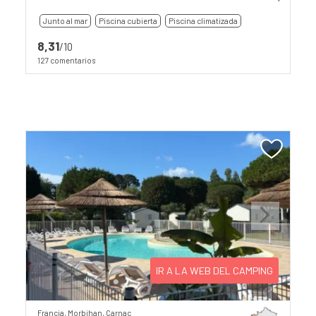
Junto al mar
Piscina cubierta
Piscina climatizada
8,31
/10
127 comentarios
Previous
Next
IR A LA WEB DEL CAMPING
Francia, Morbihan, Carnac