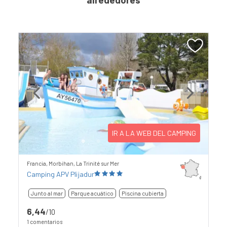
Previous
Next
IR A LA WEB DEL CAMPING
Francia, Morbihan, La Trinité sur Mer
Camping APV Plijadur
Junto al mar
Parque acuático
Piscina cubierta
6,44
/10
1 comentarios