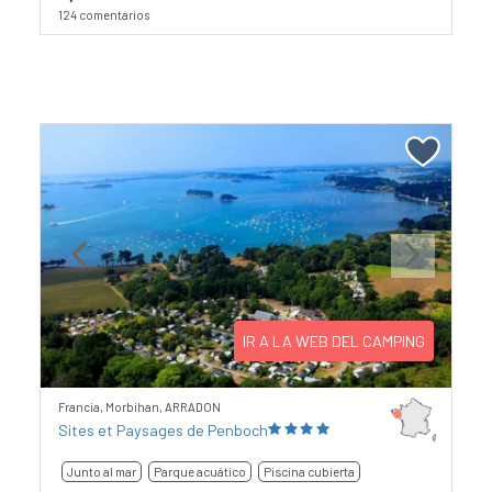
124 comentarios
Previous
Next
IR A LA WEB DEL CAMPING
Francia, Morbihan, ARRADON
Sites et Paysages de Penboch
Junto al mar
Parque acuático
Piscina cubierta