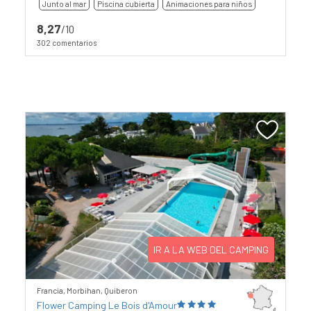
Junto al mar
Piscina cubierta
Animaciones para niños
8,27
/10
302 comentarios
Previous
Next
IR A LA WEB DEL CAMPING
Francia, Morbihan, Quiberon
Flower Camping Le Bois d'Amour