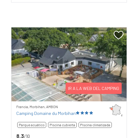
Previous
Next
IR A LA WEB DEL CAMPING
Francia, Morbihan, AMBON
Camping Domaine du Morbihan
Parque acuático
Piscina cubierta
Piscina climatizada
8,3
/10