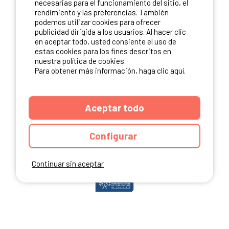
necesarias para el funcionamiento del sitio, el
rendimiento y las preferencias. También
podemos utilizar cookies para ofrecer
publicidad dirigida a los usuarios. Al hacer clic
NUESTROS PARTNERS
en aceptar todo, usted consiente el uso de
estas cookies para los fines descritos en
nuestra política de cookies.
Para obtener más información, haga clic aquí.
Aceptar todo
Configurar
Continuar sin aceptar
ANUARIO
CGU DEL SITIO
MENCIONES LEGALES
COOKIES