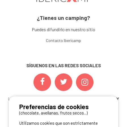
¿Tienes un camping?
Puedes difundirlo en nuestro sitio
Contacto Ibericamp
SÍGUENOS EN LAS REDES SOCIALES
¡ Y NO TE PIERDAS NUESTRAS
OFERTAS, CONCURSOS Y
Preferencias de cookies
NOVEDADES
INSCRIBIÉNDOTE A NUESTRA
NEWSLETTER!
(chocolate, avellanas, frutos secos...)
Utilizamos cookies que son estrictamente
ME INSCRIBO