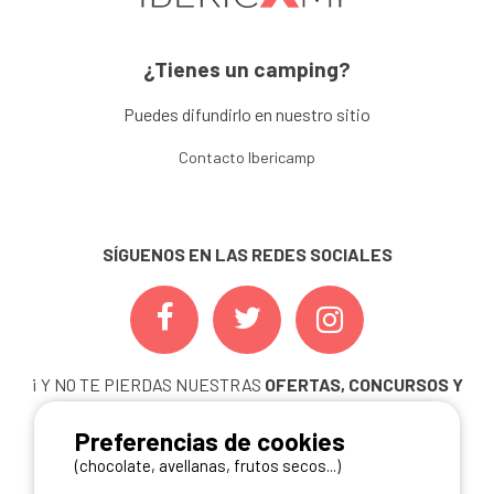
¿Tienes un camping?
Puedes difundirlo en nuestro sitio
Contacto Ibericamp
SÍGUENOS EN LAS REDES SOCIALES
¡ Y NO TE PIERDAS NUESTRAS
OFERTAS, CONCURSOS Y
NOVEDADES
INSCRIBIÉNDOTE A NUESTRA
Preferencias de cookies
NEWSLETTER!
(chocolate, avellanas, frutos secos...)
ME INSCRIBO