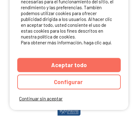
necesarias para el funcionamiento del sitio, el
rendimiento y las preferencias. También
podemos utilizar cookies para ofrecer
publicidad dirigida a los usuarios. Al hacer clic
NUESTROS PARTNERS
en aceptar todo, usted consiente el uso de
estas cookies para los fines descritos en
nuestra política de cookies.
Para obtener más información, haga clic aquí.
Aceptar todo
Configurar
Continuar sin aceptar
ANUARIO
CGU DEL SITIO
MENCIONES LEGALES
COOKIES