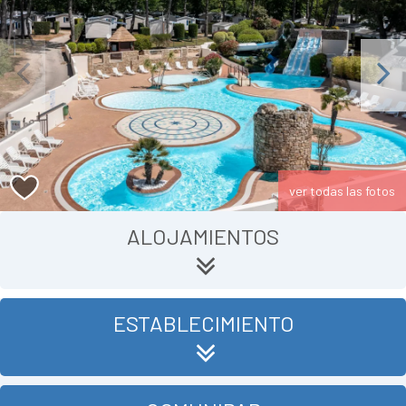
Previous
Next
ver todas las fotos
ALOJAMIENTOS
ESTABLECIMIENTO