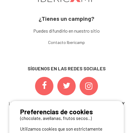
¿Tienes un camping?
Puedes difundirlo en nuestro sitio
Contacto Ibericamp
SÍGUENOS EN LAS REDES SOCIALES
¡ Y NO TE PIERDAS NUESTRAS
OFERTAS, CONCURSOS Y
Preferencias de cookies
NOVEDADES
INSCRIBIÉNDOTE A NUESTRA
NEWSLETTER!
(chocolate, avellanas, frutos secos...)
Utilizamos cookies que son estrictamente
ME INSCRIBO