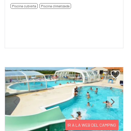
Piscina cubierta
Piscina climatizada
Previous
Next
IR A LA WEB DEL CAMPING