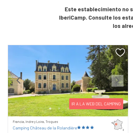
Este establecimiento no s
IberiCamp. Consulte los est
los alr
Previous
Next
IR A LA WEB DEL CAMPING
Francia, Indre y Loira, Trogues
Camping Château de la Rolandière