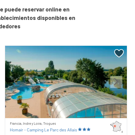
e puede reservar online en
ablecimientos disponibles en
ededores
Previous
Next
Francia, Indre y Loira, Trogues
Homair - Camping Le Parc des Allais