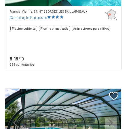
Francia, Vienne, SAINT GEORGES LES BAILLARGEAUX
Camping le Futuriste
Piscina cubierta
Piscina climatizada
Animaciones para niños
8,15
/10
258 comentarios
Previous
Next