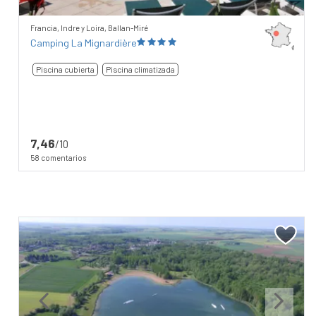
Francia, Indre y Loira, Ballan-Miré
Camping La Mignardière
Piscina cubierta
Piscina climatizada
7,46
/10
58 comentarios
Previous
Next