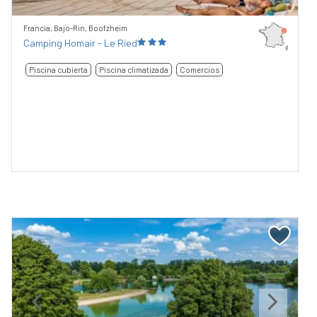
Francia, Bajo-Rin, Boofzheim
Camping Homair - Le Ried
Piscina cubierta
Piscina climatizada
Comercios
Previous
Next