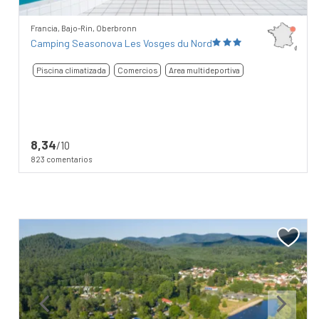
Francia, Bajo-Rin, Oberbronn
Camping Seasonova Les Vosges du Nord
Piscina climatizada
Comercios
Area multideportiva
8,34
/10
823 comentarios
Previous
Next