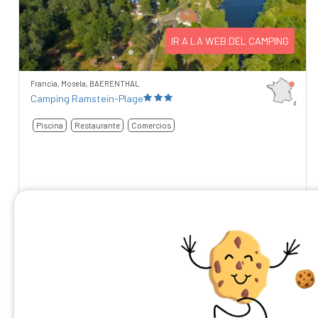
IR A LA WEB DEL CAMPING
Francia, Mosela, BAERENTHAL
Camping Ramstein-Plage
Piscina
Restaurante
Comercios
7,9
/10
252 comentarios