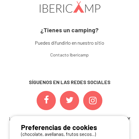
¿Tienes un camping?
Puedes difundirlo en nuestro sitio
Contacto Ibericamp
SÍGUENOS EN LAS REDES SOCIALES
¡ Y NO TE PIERDAS NUESTRAS
OFERTAS, CONCURSOS Y
Preferencias de cookies
NOVEDADES
INSCRIBIÉNDOTE A NUESTRA
NEWSLETTER!
(chocolate, avellanas, frutos secos...)