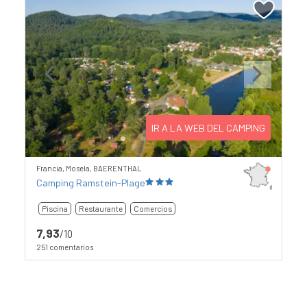
Previous
Next
IR A LA WEB DEL CAMPING
Francia, Mosela, BAERENTHAL
Camping Ramstein-Plage
Piscina
Restaurante
Comercios
7,93
/10
251 comentarios