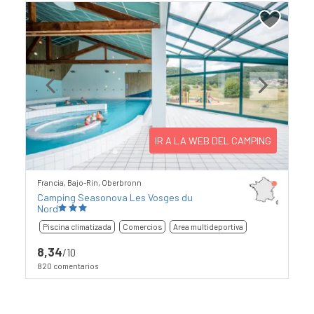
Previous
Next
IR A LA WEB DEL CAMPING
Francia, Bajo-Rin, Oberbronn
Camping Seasonova Les Vosges du
Nord
Piscina climatizada
Comercios
Area multideportiva
8,34
/10
820 comentarios