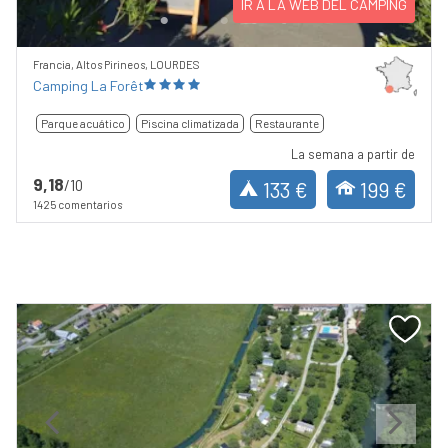
IR A LA WEB DEL CAMPING
Francia, Altos Pirineos, LOURDES
Camping La Forêt
Parque acuático
Piscina climatizada
Restaurante
La semana a partir de
9,18
/10
133 €
199 €
1425 comentarios
Previous
Next