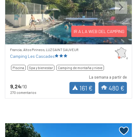
Previous
Next
IR A LA WEB DEL CAMPING
Francia, Altos Pirineos, LUZ SAINT SAUVEUR
Camping Les Cascades
Piscina
Spa y bienestar
Camping de montaña y nieve
La semana a partir de
9,24
/10
161 €
480 €
270 comentarios