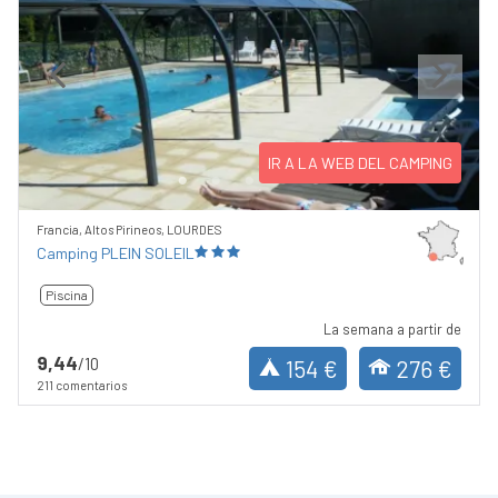
Previous
Next
IR A LA WEB DEL CAMPING
Francia, Altos Pirineos, LOURDES
Camping PLEIN SOLEIL
Piscina
La semana a partir de
9,44
/10
154 €
276 €
211 comentarios