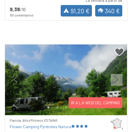
La semana a partir de
9,38
/10
91,20 €
340 €
151 comentarios
Previous
Next
IR A LA WEB DEL CAMPING
Francia, Altos Pirineos, ESTAING
Flower Camping Pyrénées Natura