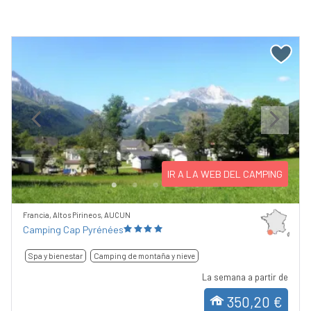
Previous
Next
IR A LA WEB DEL CAMPING
Francia, Altos Pirineos, AUCUN
Camping Cap Pyrénées
Spa y bienestar
Camping de montaña y nieve
La semana a partir de
350,20 €