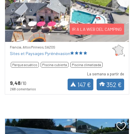
Previous
Next
IR A LA WEB DEL CAMPING
Francia, Altos Pirineos, SAZOS
Sites et Paysages Pyrénévasion
Parque acuático
Piscina cubierta
Piscina climatizada
La semana a partir de
9,48
/10
147 €
352 €
268 comentarios