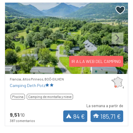
Previous
Next
IR A LA WEB DEL CAMPING
Francia, Altos Pirineos, BOÔ-SILHEN
Camping Deth Potz
Piscina
Camping de montaña y nieve
La semana a partir de
9,51
/10
84 €
185,71 €
387 comentarios