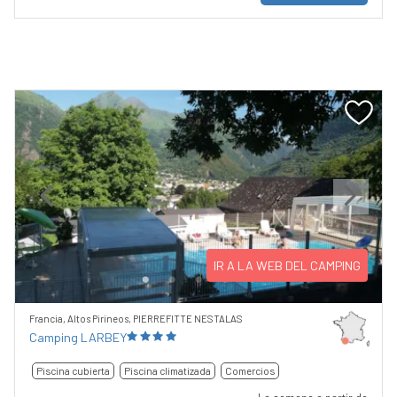
Previous
Next
IR A LA WEB DEL CAMPING
Francia, Altos Pirineos, PIERREFITTE NESTALAS
Camping LARBEY
Piscina cubierta
Piscina climatizada
Comercios