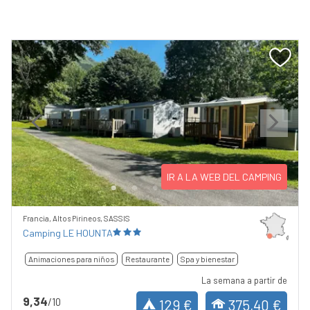
Previous
Next
IR A LA WEB DEL CAMPING
Francia, Altos Pirineos, SASSIS
Camping LE HOUNTA
Animaciones para niños
Restaurante
Spa y bienestar
La semana a partir de
9,34
/10
129 €
375,40 €