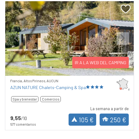
Previous
Next
IR A LA WEB DEL CAMPING
Francia, Altos Pirineos, AUCUN
AZUN NATURE Chalets-Camping & Spa
Spa y bienestar
Comercios
La semana a partir de
9,55
/10
105 €
250 €
577 comentarios