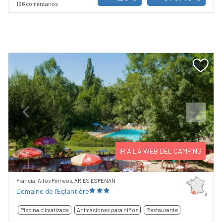
196 comentarios
Previous
Next
IR A LA WEB DEL CAMPING
Francia, Altos Pirineos, ARIES ESPENAN
Domaine de l'Eglantière
Piscina climatizada
Animaciones para niños
Restaurante