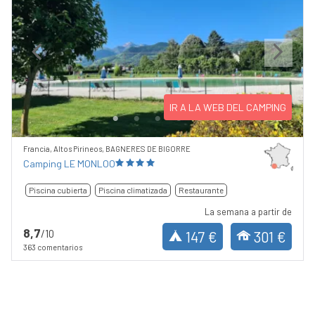
Previous
Next
IR A LA WEB DEL CAMPING
Francia, Altos Pirineos, BAGNERES DE BIGORRE
Camping LE MONLOO
Piscina cubierta
Piscina climatizada
Restaurante
La semana a partir de
8,7
/10
147 €
301 €
363 comentarios