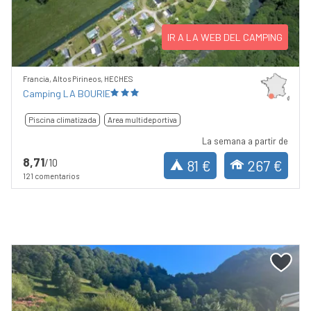
IR A LA WEB DEL CAMPING
Francia, Altos Pirineos, HECHES
Camping LA BOURIE
Piscina climatizada
Area multideportiva
La semana a partir de
8,71
/10
81 €
267 €
121 comentarios