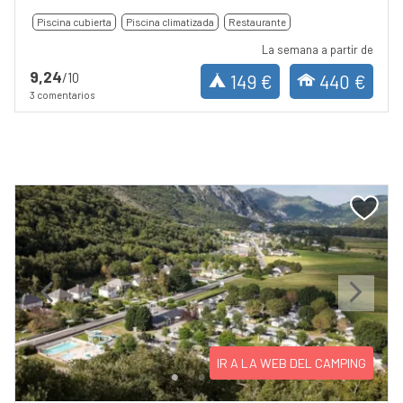
Piscina cubierta
Piscina climatizada
Restaurante
La semana a partir de
9,24
/10
149 €
440 €
3 comentarios
Previous
Next
IR A LA WEB DEL CAMPING