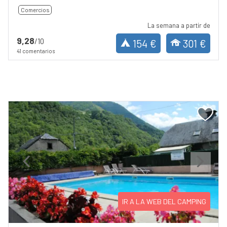
Comercios
La semana a partir de
9,28
/10
154 €
301 €
41 comentarios
Previous
Next
IR A LA WEB DEL CAMPING