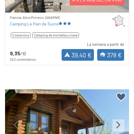
Francia, Altos Pirineos, GAVARNIE
Camping Le Pain de Sucre
Comercios
Camping de montaña y nieve
La semana a partir de
9,35
/10
39,40 €
378 €
322 comentarios
Previous
Next