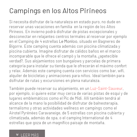
Campings en los Altos Pirineos
Si necesita disfrutar de la naturaleza en estado puro, no dude en
reservar unas vacaciones en familia en la región de los Altos
Pirineos. En invierno podrá disfrutar de pistas excepcionales y
desconectar en relajantes centros termales al reservar por ejemplo
en el Camping de 4 estrellas
Le Monloo
, situado en Bagneres de
Bigorre. Este camping cuenta además con piscina climatizada y
piscina cubierta. Imagine disfrutar de cálidos baños en el marco
incomparable que le ofrece el campò y la montaña, ¿apetecible
verdad?. Sus alojamientos son bungalows y parcelas de primera
categoría para instalar su tienda que le ofrecerán el máximo confort
y relax. Además este camping cuenta con servicios como bar, wifi,
alquiler de bicicletas y animaciones para niños. Ideal también para
dsifrutar de rutas y excursiones en plena naturaleza.
También puede reservar su alojamiento, en un
Luz-Saint-Sauveur
,
por ejemplo, si quiere estar muy cerca de varias pistas de esquí y de
lugares emblemáticos como el Pic de Midi. Allí también tendrá al
alcance de la mano la posibilidad de disfrutar de balneoterapia,
termalismo y otras actividades wellness en campings como el
Airotel Pyrénées Caravaneige, de 5 estrellas con piscina cubierta y
climatizada, además de spa, o el camping International de 4
estrellas que goza de un magnífico paisaje de montaña.
LEER MÁS