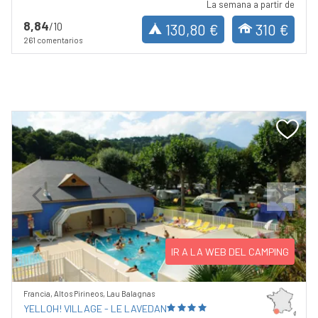
La semana a partir de
8,84
/10
130,80 €
310 €
261 comentarios
Previous
Next
IR A LA WEB DEL CAMPING
Francia, Altos Pirineos, Lau Balagnas
YELLOH! VILLAGE - LE LAVEDAN