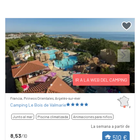
Previous
Next
IR A LA WEB DEL CAMPING
Francia, Pirineos Orientales, Argelès-sur-mer
Camping Le Bois de Valmarie
Junto al mar
Piscina climatizada
Animaciones para niños
La semana a partir de
8,53
/10
510 €