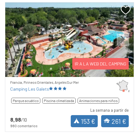
Previous
Next
IR A LA WEB DEL CAMPING
Francia, Pirineos Orientales, Argelès Sur Mer
Camping Les Galets
Parque acuático
Piscina climatizada
Animaciones para niños
La semana a partir de
8,98
/10
153 €
261 €
980 comentarios