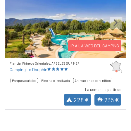
Previous
Next
IR A LA WEB DEL CAMPING
Francia, Pirineos Orientales, ARGELES SUR MER
Camping Le Dauphin
Parque acuático
Piscina climatizada
Animaciones para niños
La semana a partir de
228 €
235 €