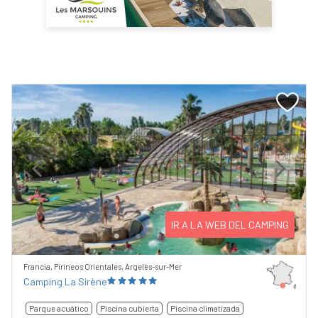
Previous
Next
IR A LA WEB DEL CAMPING
Francia, Pirineos Orientales, Argelès-sur-Mer
Camping La Sirène
Parque acuático
Piscina cubierta
Piscina climatizada