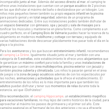
incomparable
junto al mar
. Además del
acceso directo al mar
, el camping te
ofrece unas instalaciones que cuentan con un
parque acuático
de 2 piscinas
en las que disfrutar al máximo del baño o deslizándose por un tobogán. Los
niños más pequeños tienen también su propio
espacio infantil en la piscina
para pasarlo genial y en
total seguridad
, además de un programa de
animaciones dedicadas. Entre sus instalaciones podéis también disfrutar de
un
espacio bienestar
con
gimnasio
,
spa
y
jacuzzi
y
sala de masajes
para
tonificar los músculos y mantenerse en plena forma. Como complemento a un
cuadro perfecto, en el
Camping Bois de Valmarie
puedes hacer la reserva de tu
alojamiento en modernos
mobilhome
y
cottage
con
terraza
y equipado de
varias habitaciones donde descansar plácidamente tras pasar todo el día en la
playa o la piscina.
Para los
aventureros
y los que buscan
entretenimiento infantil
, recomendamos
el
camping La Sirène
. Igualmente situado junto al mar y también con una
categoría de
5 estrellas
, este establecimiento le ofrece unos
alojamientos
que
le garantizan un
máximo confort
para toda la familia y unas
instalaciones de
primera
que cuentan con
área multideportiva
,
piscina exterior
con
jacuzzi
y
también
piscina cubierta y climatizada
. Los niños lo pasarán genial en el área
de juegos o la
zona de juego acuáticos
además de con los espectáculos por
las noches,
animaciones y actividades
que le ofrece el establecimiento. El
entretenimiento de los niños es lo más importante para que también los
adultos
puedan disfrutar y tener sus
momentos de relax
durante toda la
estancia, así que ¡Disfrútelos!
Otra recomendación
: el
camping Hippocampe
, un
establecimiento magnífico
para vacaciones familiares
, no muy lejos del centro histórico de la ciudad, para
aprovechar al máximo los paseos de primavera y el primer sol año. Este
camping peatonal es el 'hermano' de los dos anteriores y no va a ofrecerle