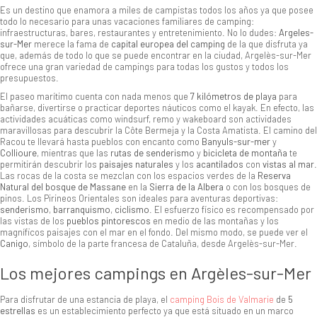
Es un destino que enamora a miles de campistas todos los años ya que posee
todo lo necesario para unas vacaciones familiares de camping:
infraestructuras, bares, restaurantes y entretenimiento. No lo dudes:
Argeles-
sur-Mer
merece la fama de
capital europea del camping
de la que disfruta ya
que, además de todo lo que se puede encontrar en la ciudad, Argelès-sur-Mer
ofrece una gran variedad de campings para todas los gustos y todos los
presupuestos.
El paseo marítimo cuenta con nada menos que
7 kilómetros de playa
para
bañarse, divertirse o practicar deportes náuticos como el kayak. En efecto, las
actividades acuáticas como windsurf, remo y wakeboard son actividades
maravillosas para descubrir la Côte Bermeja y la Costa Amatista. El camino del
Racou te llevará hasta pueblos con encanto como
Banyuls-sur-mer
y
Collioure
, mientras que las
rutas de senderismo
y
bicicleta de montaña
te
permitirán descubrir los
paisajes naturales
y los
acantilados
con
vistas al mar
.
Las rocas de la costa se mezclan con los espacios verdes de la
Reserva
Natural del bosque de Massane
en la
Sierra de la Albera
o con los bosques de
pinos. Los Pirineos Orientales son ideales para aventuras deportivas:
senderismo
,
barranquismo
,
ciclismo
. El esfuerzo físico es recompensado por
las vistas de los
pueblos pintorescos
en medio de las montañas y los
magníficos paisajes con el mar en el fondo. Del mismo modo, se puede ver el
Canigo
, símbolo de la parte francesa de Cataluña, desde Argelès-sur-Mer.
Los mejores campings en Argèles-sur-Mer
Para disfrutar de una estancia de playa, el
camping Bois de Valmarie
de
5
estrellas
es un establecimiento perfecto ya que está situado en un marco