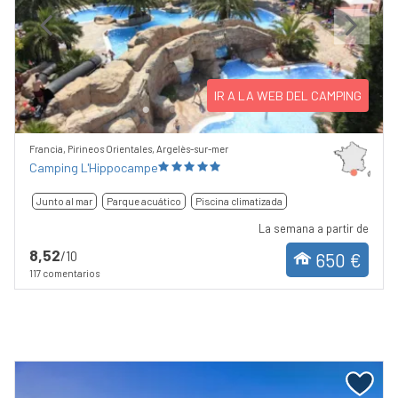
Previous
Next
IR A LA WEB DEL CAMPING
Francia, Pirineos Orientales, Argelès-sur-mer
Camping L'Hippocampe
Junto al mar
Parque acuático
Piscina climatizada
La semana a partir de
8,52
/10
650 €
117 comentarios