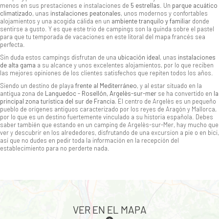
menos en sus prestaciones e instalaciones de
5 estrellas
. Un
parque acuático
climatizado
, unas
instalaciones peatonales
, unos modernos y confortables
alojamientos y una acogida cálida en un
ambiente tranquilo y familiar
donde
sentirse a gusto. Y es que este trio de campings son la guinda sobre el pastel
para que tu temporada de vacaciones en este litoral del mapa francés sea
perfecta.
Sin duda estos campings disfrutan de una
ubicación ideal
, unas
instalaciones
de alta gama
a su alcance y unos excelentes alojamientos, por lo que reciben
las mejores opiniones de los clientes satisfechos que repiten todos los años.
Siendo un destino de playa
frente al Mediterráneo
, y al estar situado en la
antigua zona de
Languedoc - Rosellón, Argelès-sur-mer
se ha convertido en
la
principal zona turística del sur de Francia.
El centro de Argelès es un pequeño
pueblo de orígenes antiguos caracterizado por los reyes de Aragón y Mallorca,
por lo que es un destino fuertemente vinculado a su historia española. Debes
saber también que estando en un camping de Argelès-sur-Mer, hay mucho que
ver y descubrir en los alrededores, disfrutando de una excursion a pie o en bici,
así que no dudes en pedir toda la información en la recepción del
establecimiento para no perderte nada.
VER EN EL MAPA