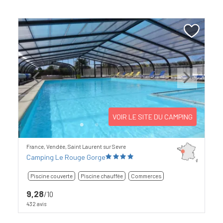
Previous
Next
VOIR LE SITE DU CAMPING
France, Vendée, Saint Laurent sur Sevre
Camping Le Rouge Gorge
Piscine couverte
Piscine chauffée
Commerces
9,28
/10
432 avis