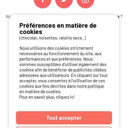
Vous souhaitez bénéficier des
meilleures offres camping
?
Abonnez-vous à la newsletter
dès aujourd'hui
Préférences en matière de
cookies
S'ABONNER
(chocolat, noisettes, raisins secs...)
Nous utilisons des cookies strictement
nécessaires au fonctionnement du site, aux
performances et aux préférences. Nous
NOS PARTENAIRES
sommes susceptibles d’utiliser également des
cookies afin de bénéficier de publicités ciblées
adressées aux utilisateurs. En cliquant sur tout
accepter, vous consentez à l'utilisation de ces
cookies aux fins décrites dans notre politique
en matière de cookies.
Pour en savoir plus, cliquez ici
Tout accepter