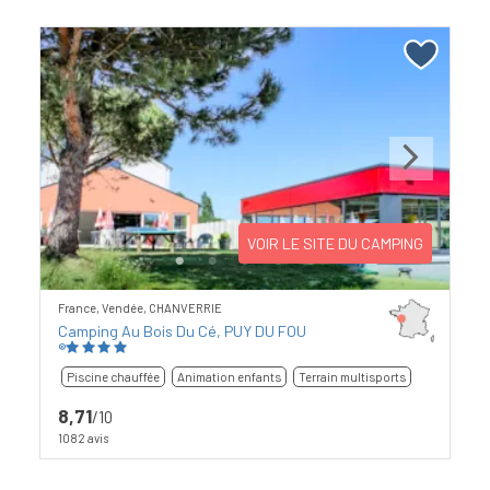
Previous
Next
VOIR LE SITE DU CAMPING
France, Vendée, CHANVERRIE
Camping Au Bois Du Cé, PUY DU FOU
®
Piscine chauffée
Animation enfants
Terrain multisports
8,71
/10
1082 avis