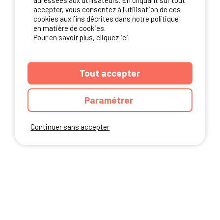
adressées aux utilisateurs. En cliquant sur tout
NOS PARTENAIRES
accepter, vous consentez à l'utilisation de ces
cookies aux fins décrites dans notre politique
en matière de cookies.
Pour en savoir plus, cliquez ici
Tout accepter
Paramétrer
Continuer sans accepter
ANNUAIRE
CGU DU SITE
MENTIONS LEGALES
COOKIES
CHARTE DE CONFIDENTIALITÉ
PLAN DU SITE
Ibericamp.com © 2026 Ibericamp; all rights reserved. All media and pictures
are property of their respective owners.
This site is protected by reCAPTCHA.