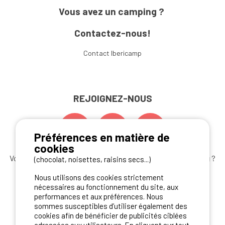
Vous avez un camping ?
Contactez-nous!
Contact Ibericamp
REJOIGNEZ-NOUS
Préférences en matière de
cookies
Vous souhaitez bénéficier des
meilleures offres camping
?
(chocolat, noisettes, raisins secs...)
Abonnez-vous à la newsletter
dès aujourd'hui
Nous utilisons des cookies strictement
nécessaires au fonctionnement du site, aux
S'ABONNER
performances et aux préférences. Nous
sommes susceptibles d’utiliser également des
cookies afin de bénéficier de publicités ciblées