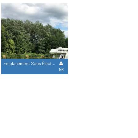
Emplacement Sans Électricité + Eau À Proximité
1/6