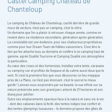
Castel Camping Château de
Chanteloup
Le camping du Château de Chanteloup, caché derrière de grands
murs de verdure, n’est pas un camping, c’est le vôtre.
Un domaine que l’on a plaisir à retrouver chaque année, comme on
revient dans sa résidence secondaire, génération après génération.
La convivialité est une évidence, pour ses chaleureux propriétaires
comme pour leur Dream Team de fidèles saisonniers. C’est dire le
lien qui les attache tous au domaine et confère à ce camping haut de
gamme, agréé Qualité Tourisme et Camping Qualité son atmosphère
si particulière.
Au cœur des roses et des hortensias, installez votre tente, caravane
ou camping-car et profitez de l’espace et du calme aussi doux que le
vent. Si c’est la première fois que vous découvrez ce lieu magique
près de Le Mans, ce n’est pas étonnant, c’est le secret le mieux
gardé ! Laissez vous surprendre par sa beauté, la vue infinie sur sa
nature préservée avec son grand parc arboré de 21 hectares et son
étang pour pêcher.
Outre ses emplacements spacieux face à la nature et sans vis-­à-vis
– dont des cabanes dans la forêt, des tentes lodges tout confort et
des tentes glampings luxueuses – le domaine propose des gîtes de