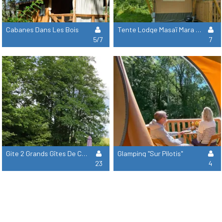
Cabanes Dans Les Bois
Tente Lodge Masaï Mara Sur Pilotis
5/7
7
Gite 2 Grands Gîtes De Chanteloup
Glamping "Sur Pilotis"
23
4