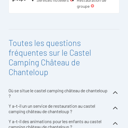
Services hôteliers
Restauration de
groupe
Toutes les questions
fréquentes sur le Castel
Camping Château de
Chanteloup
Où se situe le castel camping château de chanteloup
?
Y a-t-il un un service de restauration au castel
camping château de chanteloup ?
Y a-t-il des animations pour les enfants au castel
camping château de chanteloup ?