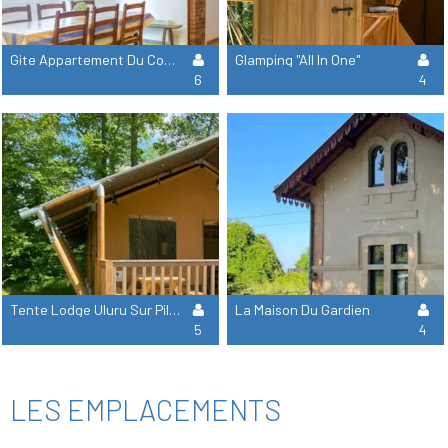
Gite Appartement Du Commun - 3 Chambres + 1 Salle De Bain
Glamping "All In One"
6
4
Tente Lodge Uluru Sur Pilotis
La Maison Du Gardien
5
4
LES EMPLACEMENTS