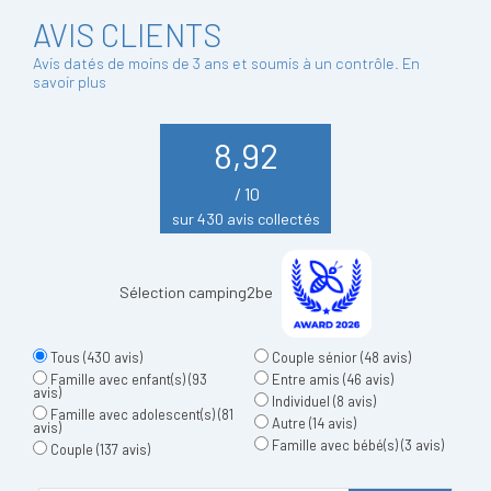
AVIS CLIENTS
Avis datés de moins de 3 ans et soumis à un contrôle.
En
savoir plus
8,92
/ 10
sur 430 avis collectés
Sélection camping2be
Tous
(430 avis)
Couple sénior
(48 avis)
Famille avec enfant(s)
(93
Entre amis
(46 avis)
avis)
Individuel
(8 avis)
Famille avec adolescent(s)
(81
Autre
(14 avis)
avis)
Famille avec bébé(s)
(3 avis)
Couple
(137 avis)