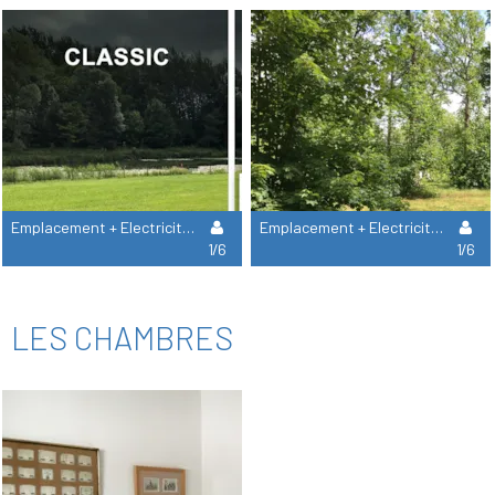
Emplacement + Electricité 10A + Eau À Proximité
Emplacement + Electricité 16A + Évacuation Eaux Usées
1/6
1/6
LES CHAMBRES