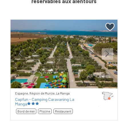
réservables aux alentours
Previous
Next
Espagne, Région de Murcie, La Manga
Capfun - Camping Caravaning La
Manga
Bord de mer
Piscine
Restaurant