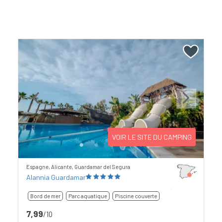
Previous
Next
VOIR LE SITE DU CAMPING
Espagne, Alicante, Guardamar del Segura
Alannia Guardamar
Bord de mer
Parc aquatique
Piscine couverte
7,99
/10