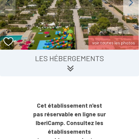
Previous
Next
voir toutes les photos
LES HÉBERGEMENTS
Cet établissement n'est
pas réservable en ligne sur
IberiCamp. Consultez les
établissements