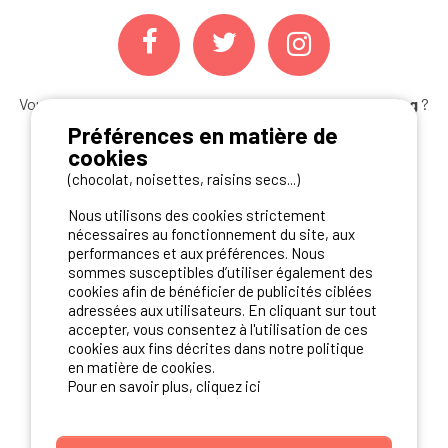
Vous souhaitez bénéficier des
meilleures offres camping
?
Abonnez-vous à la newsletter
dès aujourd'hui
Préférences en matière de
cookies
S'ABONNER
(chocolat, noisettes, raisins secs...)
Nous utilisons des cookies strictement
nécessaires au fonctionnement du site, aux
performances et aux préférences. Nous
NOS PARTENAIRES
sommes susceptibles d’utiliser également des
cookies afin de bénéficier de publicités ciblées
adressées aux utilisateurs. En cliquant sur tout
accepter, vous consentez à l'utilisation de ces
cookies aux fins décrites dans notre politique
en matière de cookies.
Pour en savoir plus, cliquez ici