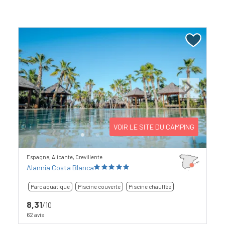
Previous
Next
VOIR LE SITE DU CAMPING
Espagne, Alicante, Crevillente
Alannia Costa Blanca
Parc aquatique
Piscine couverte
Piscine chauffée
8,31
/10
62 avis