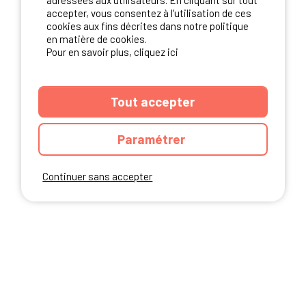
adressées aux utilisateurs. En cliquant sur tout
NOS PARTENAIRES
accepter, vous consentez à l'utilisation de ces
cookies aux fins décrites dans notre politique
en matière de cookies.
Pour en savoir plus, cliquez ici
Tout accepter
Paramétrer
Continuer sans accepter
ANNUAIRE
CGU DU SITE
MENTIONS LEGALES
COOKIES
CHARTE DE CONFIDENTIALITÉ
PLAN DU SITE
Ibericamp.com © 2026 Ibericamp; all rights reserved. All media and pictures
are property of their respective owners.
This site is protected by reCAPTCHA.