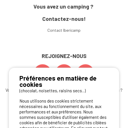
Vous avez un camping ?
Contactez-nous!
Contact Ibericamp
REJOIGNEZ-NOUS
Préférences en matière de
cookies
Vous souhaitez bénéficier des
meilleures offres camping
?
(chocolat, noisettes, raisins secs...)
Abonnez-vous à la newsletter
dès aujourd'hui
Nous utilisons des cookies strictement
nécessaires au fonctionnement du site, aux
S'ABONNER
performances et aux préférences. Nous
sommes susceptibles d’utiliser également des
cookies afin de bénéficier de publicités ciblées