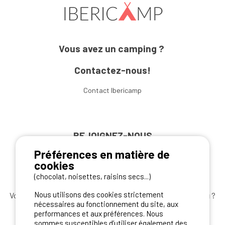
Vous avez un camping ?
Contactez-nous!
Contact Ibericamp
REJOIGNEZ-NOUS
Préférences en matière de
cookies
(chocolat, noisettes, raisins secs...)
Nous utilisons des cookies strictement
Vous souhaitez bénéficier des
meilleures offres camping
?
nécessaires au fonctionnement du site, aux
Abonnez-vous à la newsletter
dès aujourd'hui
performances et aux préférences. Nous
sommes susceptibles d’utiliser également des