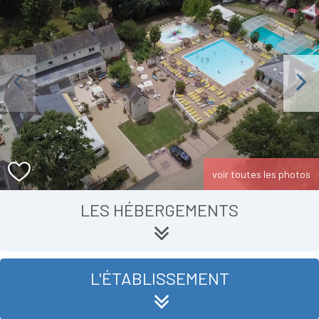
Previous
Next
voir toutes les photos
LES HÉBERGEMENTS
L'ÉTABLISSEMENT