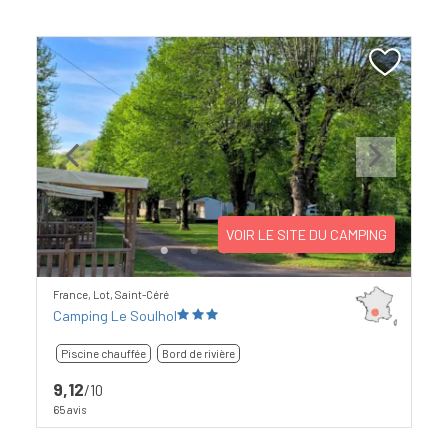
Previous
Next
VOIR LE SITE DU CAMPING
France, Lot, Saint-Céré
Camping Le Soulhol
Piscine chauffée
Bord de rivière
9,12
/10
65 avis