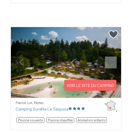
Previous
Next
VOIR LE SITE DU CAMPING
France, Lot, Payrac
Camping Sunêlia Le Séquoia
Piscine couverte
Piscine chauffée
Animation enfants