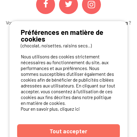
Vous souhaitez bénéficier des
meilleures offres camping
?
Abonnez-vous à la newsletter
dès aujourd'hui
Préférences en matière de
cookies
S'ABONNER
(chocolat, noisettes, raisins secs...)
Nous utilisons des cookies strictement
nécessaires au fonctionnement du site, aux
performances et aux préférences. Nous
NOS PARTENAIRES
sommes susceptibles d’utiliser également des
cookies afin de bénéficier de publicités ciblées
adressées aux utilisateurs. En cliquant sur tout
accepter, vous consentez à l'utilisation de ces
cookies aux fins décrites dans notre politique
en matière de cookies.
Pour en savoir plus, cliquez ici
Tout accepter