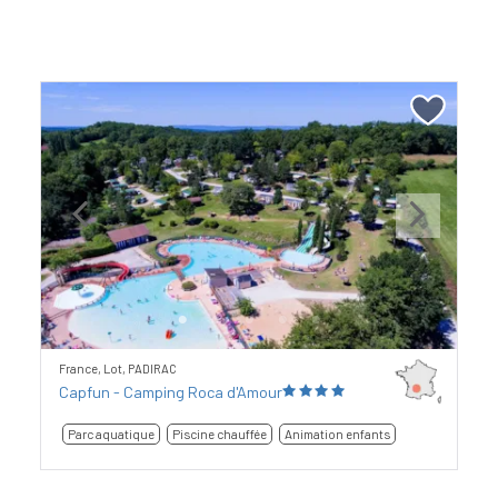
Previous
Next
France, Lot, PADIRAC
Capfun - Camping Roca d'Amour
Parc aquatique
Piscine chauffée
Animation enfants