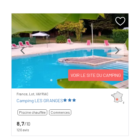
Previous
Next
VOIR LE SITE DU CAMPING
France, Lot, VAYRAC
Camping LES GRANGES
Piscine chauffée
Commerces
8,7
/10
120 avis