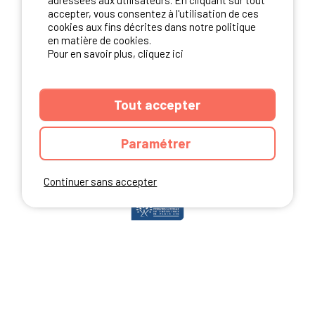
adressées aux utilisateurs. En cliquant sur tout
accepter, vous consentez à l'utilisation de ces
cookies aux fins décrites dans notre politique
en matière de cookies.
NOS PARTENAIRES
Pour en savoir plus, cliquez ici
Tout accepter
Paramétrer
Continuer sans accepter
ANNUAIRE
CGU DU SITE
MENTIONS LEGALES
COOKIES
CHARTE DE CONFIDENTIALITÉ
PLAN DU SITE
Ibericamp.com © 2026 Ibericamp; all rights reserved. All media and pictures
are property of their respective owners.