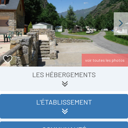
Previous
Next
voir toutes les photos
LES HÉBERGEMENTS
L'ÉTABLISSEMENT