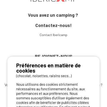
Vous avez un camping ?
Contactez-nous!
Contact Ibericamp
REJOIGNEZ-NOUS
Préférences en matière de
cookies
(chocolat, noisettes, raisins secs...)
Nous utilisons des cookies strictement
Vous souhaitez bénéficier des
meilleures offres camping
?
nécessaires au fonctionnement du site, aux
Abonnez-vous à la newsletter
dès aujourd'hui
performances et aux préférences. Nous
sommes susceptibles d’utiliser également des
S'ABONNER
cookies afin de bénéficier de publicités ciblées