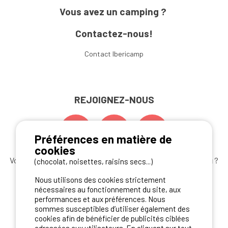
Vous avez un camping ?
Contactez-nous!
Contact Ibericamp
REJOIGNEZ-NOUS
Préférences en matière de
cookies
Vous souhaitez bénéficier des
meilleures offres camping
?
(chocolat, noisettes, raisins secs...)
Abonnez-vous à la newsletter
dès aujourd'hui
Nous utilisons des cookies strictement
nécessaires au fonctionnement du site, aux
S'ABONNER
performances et aux préférences. Nous
sommes susceptibles d’utiliser également des
cookies afin de bénéficier de publicités ciblées