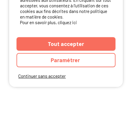
adressées aux utilisateurs. En cliquant sur tout
NOS PARTENAIRES
accepter, vous consentez à l'utilisation de ces
cookies aux fins décrites dans notre politique
en matière de cookies.
Pour en savoir plus, cliquez ici
Tout accepter
Paramétrer
Continuer sans accepter
ANNUAIRE
CGU DU SITE
MENTIONS LEGALES
COOKIES
CHARTE DE CONFIDENTIALITÉ
PLAN DU SITE
Ibericamp.com © 2026 Ibericamp; all rights reserved. All media and pictures
are property of their respective owners.
This site is protected by reCAPTCHA.