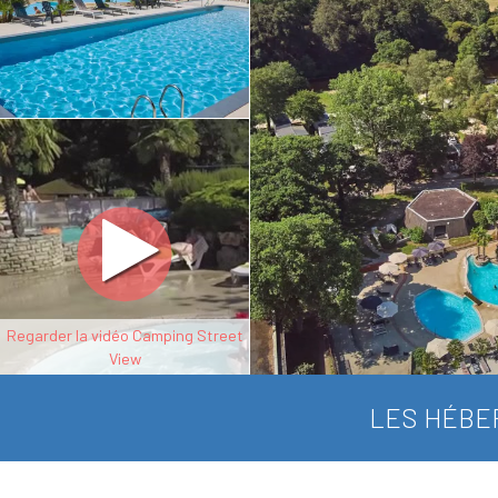
Regarder la vidéo Camping Street
View
LES HÉBE