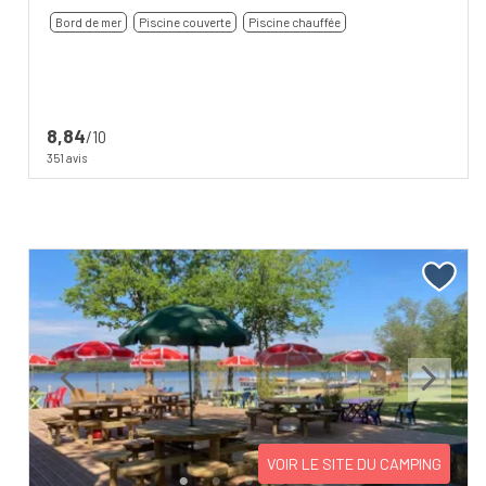
Bord de mer
Piscine couverte
Piscine chauffée
8,84
/10
351 avis
Previous
Next
VOIR LE SITE DU CAMPING