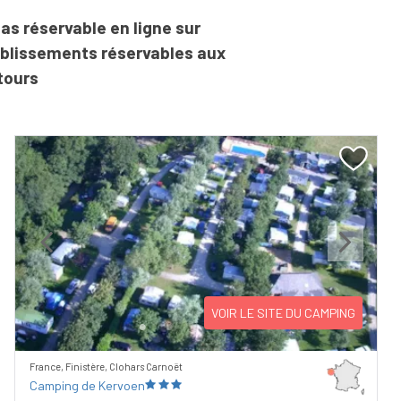
as réservable en ligne sur
ablissements réservables aux
tours
Previous
Next
VOIR LE SITE DU CAMPING
France, Finistère, Clohars Carnoët
Camping de Kervoen