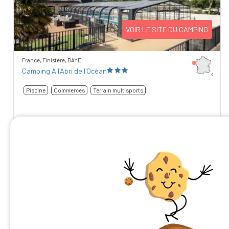
VOIR LE SITE DU CAMPING
France, Finistère, BAYE
Camping A l'Abri de l'Océan
Piscine
Commerces
Terrain multisports