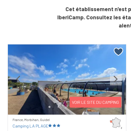
Cet établissement n'est p
IberiCamp. Consultez les ét
alen
Previous
Next
VOIR LE SITE DU CAMPING
France, Morbihan, Guidel
Camping LA PLAGE