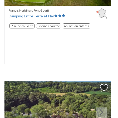
France, Morbihan, Pont-Scorff
Camping Entre Terre et Mer
Piscine couverte
Piscine chauffée
Animation enfants
Previous
Next