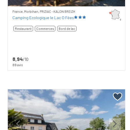
France, Morbihan, PRIZIAC - KALON BREIZH
Camping Ecologique le Lac O Fées
Restaurant
Commerces
Bord de lac
8,94
/10
89 avis
Previous
Next