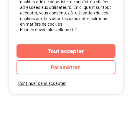
cookies afin de bénéficier de publicités ciblées
adressées aux utilisateurs. En cliquant sur tout
accepter, vous consentez à l'utilisation de ces
NOS PARTENAIRES
cookies aux fins décrites dans notre politique
en matière de cookies.
Pour en savoir plus, cliquez ici
Tout accepter
Paramétrer
Continuer sans accepter
ANNUAIRE
CGU DU SITE
MENTIONS LEGALES
COOKIES
CHARTE DE CONFIDENTIALITÉ
PLAN DU SITE
Ibericamp.com © 2026 Ibericamp; all rights reserved. All media and pictures
are property of their respective owners.