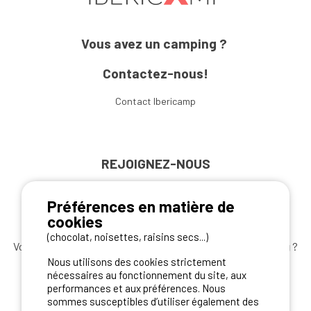
Vous avez un camping ?
Contactez-nous!
Contact Ibericamp
REJOIGNEZ-NOUS
Préférences en matière de
cookies
(chocolat, noisettes, raisins secs...)
Vous souhaitez bénéficier des
meilleures offres camping
?
Nous utilisons des cookies strictement
Abonnez-vous à la newsletter
dès aujourd'hui
nécessaires au fonctionnement du site, aux
performances et aux préférences. Nous
S'ABONNER
sommes susceptibles d’utiliser également des