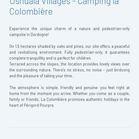
Ushuaïa Villages - Camping la
Colombière
Experience the unique charm of a nature and pedestrian-only
campsite in Dordogne!
On 1.5 hectares shaded by oaks and pines, our site offers a peaceful
and revitalising environment. Fully pedestrian-only, it guarantees
complete tranquillity and is perfect for children.
Terraced across the slopes, the location provides lovely views over
the surrounding nature. There’s no stress, no noise – just birdsong
and the pleasure of taking your time.
The atmosphere is simple, friendly and genuine: you feel right at
home from the moment you arrive. Whether you come as a couple,
family or friends, La Colombière promises authentic holidays in the
heart of Périgord Pourpre.