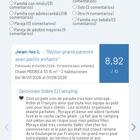
comentarios)
Familia con niño(s)
(31
comentarios)
Solo
(2 comentarios)
Familia con adolescente(s)
(18
Otro
(4 comentarios)
comentarios)
Familia con bebé(s)
(2
Pareja
(13 comentarios)
comentarios)
Pareja de adultos mayores
(5
comentarios)
Jean-luc L
: "Séjour grand parents
S
8,92
avec petits enfants"
f
Publicado el 04/08/2026 - En famille avec enfant(s)
Pu
/
10
Chalet MOOREA 33.15 m² - 2 habitaciones
Ch
Del 18/07/2026 al 01/08/2026
De
Opiniones Sobre El Camping
C'est un petit coin de paradis très bien ombragé ,
Robin et François ainsi que toute leur équipe au petit
soin pour leurs clients . Les activités organisées
étaient parfaites , Moraya et Aénor ont adoré l'activité
fusé et le cache cache géant . Le fait que le camping
soit piéton aucun risque pour mes petites filles .
Moraya était très contente d'aller chercher les
Previous
Next
viennoiseries et le pain qui était tout chaud ramené
de la boulangerie par François. Un grand merci pour
votre équipe ,au service,à la cuisine et aux