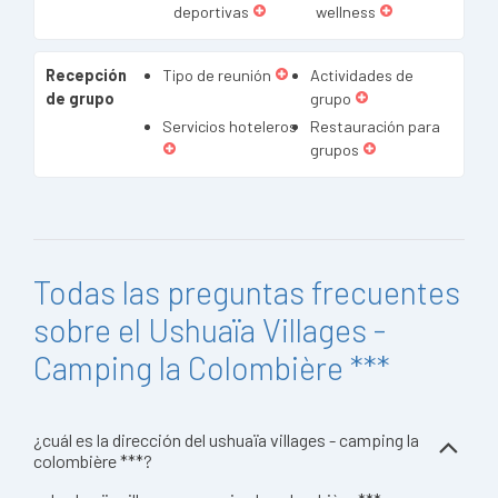
deportivas
wellness
Recepción
Tipo de reunión
Actividades de
de grupo
grupo
Servicios hoteleros
Restauración para
grupos
Todas las preguntas frecuentes
sobre el Ushuaïa Villages -
Camping la Colombière ***
¿cuál es la dirección del ushuaïa villages - camping la
colombière ***?