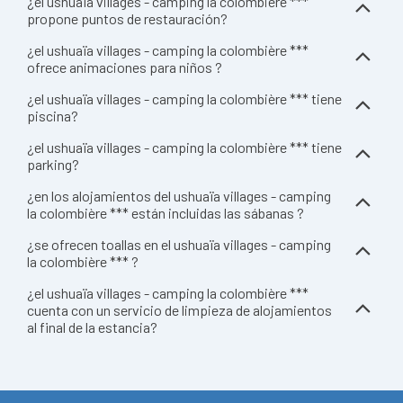
¿el ushuaïa villages - camping la colombière ***
propone puntos de restauración?
¿el ushuaïa villages - camping la colombière ***
ofrece animaciones para niños ?
¿el ushuaïa villages - camping la colombière *** tiene
piscina?
¿el ushuaïa villages - camping la colombière *** tiene
parking?
¿en los alojamientos del ushuaïa villages - camping
la colombière *** están incluidas las sábanas ?
¿se ofrecen toallas en el ushuaïa villages - camping
la colombière *** ?
¿el ushuaïa villages - camping la colombière ***
cuenta con un servicio de limpieza de alojamientos
al final de la estancia?