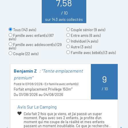
7,58
/ 10
sur 143 avis collectés
Tous
(143 avis)
Couple sénior
(9 avis)
Famille avec enfant(s)
(67
Entre amis
(6 avis)
avis)
Individuel
(4 avis)
Famille avec adolescent(s)
(29
Autre
(3 avis)
avis)
Famille avec bébé(s)
(3 avis)
Couple
(22 avis)
Benjamin Z
: "Tente emplacement
V
9
premium"
b
Posté le 07/08/2026 - En famille avec enfant(s)
Po
/
10
Forfait emplacement Privilège 150m²
Du 01/08/2026 au 04/08/2026
D
Avis Sur Le Camping
Cela fait 2 fois que je viens, et j'ai passé un super
moment. Papa avec ses 2 enfants, je profite d'un
moment qui me coupe de la réalité et mes enfants
passent un moment inoubliable. Ce que je recherche .