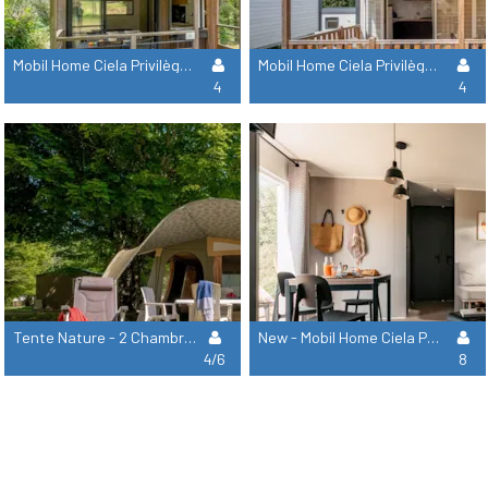
Mobil Home Ciela Privilège Bay - 2 Chambres - Lave-Vaisselle, Barbecue
Mobil Home Ciela Privilège - 2 Chambres - Lave-Vaisselle, Barbecue
4
4
Tente Nature - 2 Chambres (Sans Sanitaire)
New - Mobil Home Ciela Privilège - 4 Chambres - 2 Salles De Bain - Lave-Vaisselle, Barbecue
4/6
8