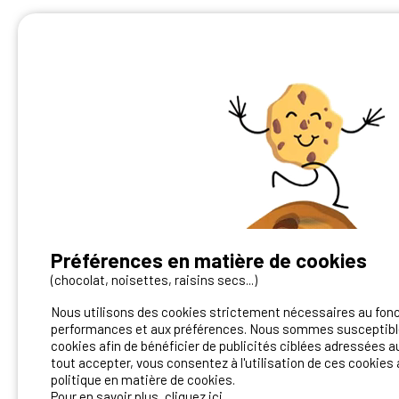
Préférences en matière de cookies
Vous avez un camping ?
(chocolat, noisettes, raisins secs...)
Nous utilisons des cookies strictement nécessaires au fon
Contactez-nous!
performances et aux préférences. Nous sommes susceptible
cookies afin de bénéficier de publicités ciblées adressées au
Contact Ibericamp
tout accepter, vous consentez à l'utilisation de ces cookies 
politique en matière de cookies.
Pour en savoir plus, cliquez ici