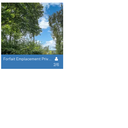
Forfait Emplacement Privilège 150M²
2/6