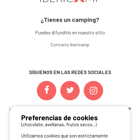
¿Tienes un camping?
Puedes difundirlo en nuestro sitio
Contacto Ibericamp
SÍGUENOS EN LAS REDES SOCIALES
¡ Y NO TE PIERDAS NUESTRAS
OFERTAS, CONCURSOS Y
Preferencias de cookies
NOVEDADES
INSCRIBIÉNDOTE A NUESTRA
NEWSLETTER!
(chocolate, avellanas, frutos secos...)
Utilizamos cookies que son estrictamente
ME INSCRIBO