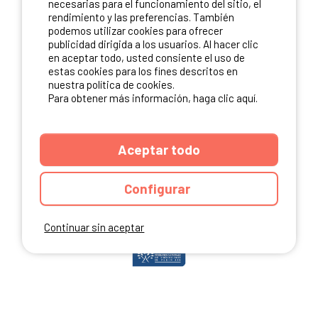
necesarias para el funcionamiento del sitio, el
rendimiento y las preferencias. También
podemos utilizar cookies para ofrecer
publicidad dirigida a los usuarios. Al hacer clic
NUESTROS PARTNERS
en aceptar todo, usted consiente el uso de
estas cookies para los fines descritos en
nuestra política de cookies.
Para obtener más información, haga clic aquí.
Aceptar todo
Configurar
Continuar sin aceptar
ANUARIO
CGU DEL SITIO
MENCIONES LEGALES
COOKIES