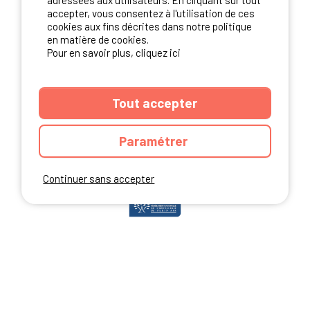
adressées aux utilisateurs. En cliquant sur tout
accepter, vous consentez à l'utilisation de ces
cookies aux fins décrites dans notre politique
en matière de cookies.
NOS PARTENAIRES
Pour en savoir plus, cliquez ici
Tout accepter
Paramétrer
Continuer sans accepter
ANNUAIRE
CGU DU SITE
MENTIONS LEGALES
COOKIES
CHARTE DE CONFIDENTIALITÉ
PLAN DU SITE
Ibericamp.com © 2026 Ibericamp; all rights reserved. All media and pictures
are property of their respective owners.