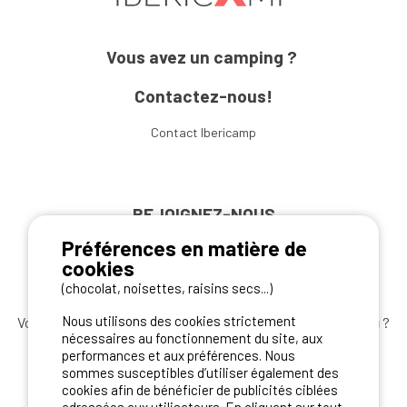
Vous avez un camping ?
Contactez-nous!
Contact Ibericamp
REJOIGNEZ-NOUS
Préférences en matière de
cookies
(chocolat, noisettes, raisins secs...)
Nous utilisons des cookies strictement
Vous souhaitez bénéficier des
meilleures offres camping
?
nécessaires au fonctionnement du site, aux
Abonnez-vous à la newsletter
dès aujourd'hui
performances et aux préférences. Nous
sommes susceptibles d’utiliser également des
S'ABONNER
cookies afin de bénéficier de publicités ciblées